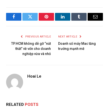
Facebook
Twitter
Pinterest
LinkedIn
Tumblr
Email
PREVIOUS ARTICLE
NEXT ARTICLE
TP.HCM không dễ gỡ “nút
Doanh số máy Mac tăng
thắt” về vốn cho doanh
trưởng mạnh mẽ
nghiệp vừa và nhỏ
Hoai Le
RELATED
POSTS