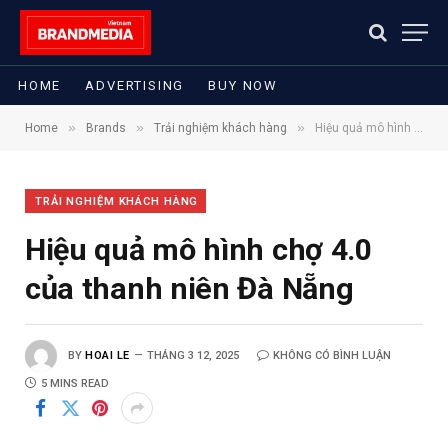
HOME
ADVERTISING
BUY NOW
»
»
»
Home
Brands
Trải nghiệm khách hàng
Hiệu quả mô hình chợ 4.0 của thanh niên Đà Nẵng
TRẢI NGHIỆM KHÁCH HÀNG
Hiệu quả mô hình chợ 4.0
của thanh niên Đà Nẵng
BY
HOAI LE
THÁNG 3 12, 2025
KHÔNG CÓ BÌNH LUẬN
5 MINS READ