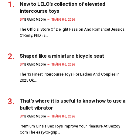
New to LELO’s collection of elevated
intercourse toys
BY
BRANDMEDIA
THÁNG 8 6, 2026
The Official Store Of Delight Passion And Romance! Jessica
O’Reilly, PhD, is…
Shaped like a miniature bicycle seat
BY
BRANDMEDIA
THÁNG 8 6, 2026
The 13 Finest Intercourse Toys For Ladies And Couples In
2025 Uk…
That’s where it is useful to know how to use a
bullet vibrator
BY
BRANDMEDIA
THÁNG 8 6, 2026
Premium Girls’s Sex Toys Improve Your Pleasure At Sextoy
Com The easy-to-grip…