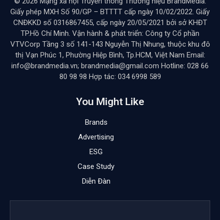
Nhiều doanh nghiệp vừa và nhỏ, siêu nhỏ ở Thành
phố Hồ Chí Minh chưa thể tiếp cận dòng tín dụng
ngân hàng, dù các ngân hàng đang công bố nhiều
gói tín dụng với lãi suất ưu đãi.
Không có tài sản đảm bảo, hồ sơ tài chính không đủ
điều kiện chuẩn theo yêu cầu của ngân hàng, vướng