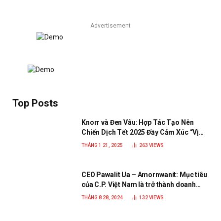
Advertisement
Top Posts
Knorr và Đen Vâu: Hợp Tác Tạo Nên
Chiến Dịch Tết 2025 Đầy Cảm Xúc “Vị
Nhà”
THÁNG 1 21, 2025
263
VIEWS
CEO Pawalit Ua – Amornwanit: Mục tiêu
của C.P. Việt Nam là trở thành doanh
nghiệp xanh, phát triển bền vững
THÁNG 8 28, 2024
132
VIEWS