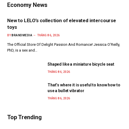
Economy News
New to LELO’s collection of elevated intercourse
toys
BY
BRANDMEDIA
THÁNG 8 6, 2026
The Official Store Of Delight Passion And Romance! Jessica O’Reilly,
PhD, is a sex and…
Shaped like a miniature bicycle seat
THÁNG 8 6, 2026
That’s where it is useful to know how to
use a bullet vibrator
THÁNG 8 6, 2026
Top Trending