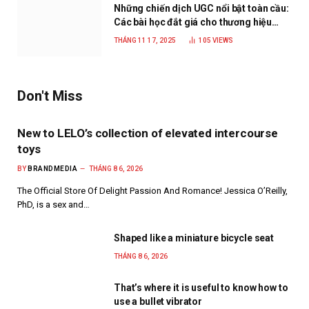
Những chiến dịch UGC nổi bật toàn cầu:
Các bài học đắt giá cho thương hiệu
năm 2025
THÁNG 11 17, 2025
105
VIEWS
Don't Miss
New to LELO’s collection of elevated intercourse
toys
BY
BRANDMEDIA
THÁNG 8 6, 2026
The Official Store Of Delight Passion And Romance! Jessica O’Reilly,
PhD, is a sex and…
Shaped like a miniature bicycle seat
THÁNG 8 6, 2026
That’s where it is useful to know how to
use a bullet vibrator