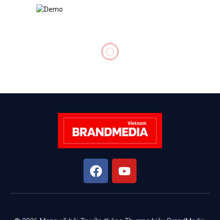
DOANH NGHIỆP
TP.HCM không dễ gỡ “nút
thắt” về vốn cho doanh
nghiệp vừa và nhỏ
BY
HOAI LE
THÁNG 3 12, 2025
KHÔNG CÓ BÌNH LUẬN
8 MINS READ