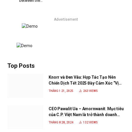
between the…
Advertisement
Top Posts
Knorr và Đen Vâu: Hợp Tác Tạo Nên
Chiến Dịch Tết 2025 Đầy Cảm Xúc “Vị
Nhà”
THÁNG 1 21, 2025
263
VIEWS
CEO Pawalit Ua – Amornwanit: Mục tiêu
của C.P. Việt Nam là trở thành doanh
nghiệp xanh, phát triển bền vững
THÁNG 8 28, 2024
132
VIEWS