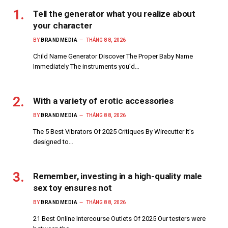
Tell the generator what you realize about
your character
BY
BRANDMEDIA
THÁNG 8 8, 2026
Child Name Generator Discover The Proper Baby Name
Immediately The instruments you’d…
With a variety of erotic accessories
BY
BRANDMEDIA
THÁNG 8 8, 2026
The 5 Best Vibrators Of 2025 Critiques By Wirecutter It’s
designed to…
Remember, investing in a high-quality male
sex toy ensures not
BY
BRANDMEDIA
THÁNG 8 8, 2026
21 Best Online Intercourse Outlets Of 2025 Our testers were