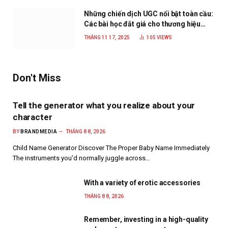
Những chiến dịch UGC nổi bật toàn cầu:
Các bài học đắt giá cho thương hiệu
năm 2025
THÁNG 11 17, 2025
105
VIEWS
Don't Miss
Tell the generator what you realize about your
character
BY
BRANDMEDIA
THÁNG 8 8, 2026
Child Name Generator Discover The Proper Baby Name Immediately
The instruments you’d normally juggle across…
With a variety of erotic accessories
THÁNG 8 8, 2026
Remember, investing in a high-quality