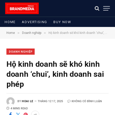
HOME
ADVERTISING
BUY NOW
»
»
Home
Doanh nghiệp
Hộ kinh doanh sẽ khó kinh doanh ‘chui’, kinh doanh sai phép
DOANH NGHIỆP
Hộ kinh doanh sẽ khó kinh
doanh ‘chui’, kinh doanh sai
phép
BY
HOAI LE
THÁNG 12 17, 2025
KHÔNG CÓ BÌNH LUẬN
4 MINS READ