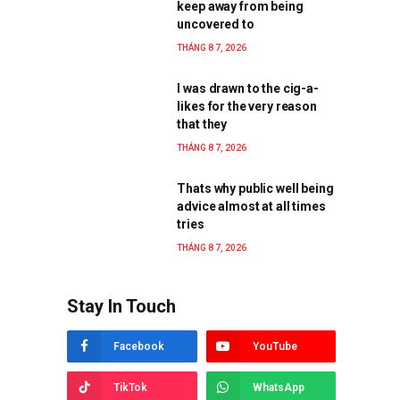
keep away from being
uncovered to
THÁNG 8 7, 2026
I was drawn to the cig-a-
likes for the very reason
that they
THÁNG 8 7, 2026
Thats why public well being
advice almost at all times
tries
THÁNG 8 7, 2026
Stay In Touch
Facebook
YouTube
TikTok
WhatsApp