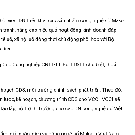
à hội viên, DN triển khai các sản phẩm công nghệ số Make
 tranh, nâng cao hiệu quả hoạt động kinh doanh đáp
 tế số, xã hội số đồng thời chủ động phối hợp với Bộ
i bên.
g Cục Công nghiệp CNTT-TT, Bộ TT&TT cho biết, thoả
 hoạch CĐS, môi trường chính sách phát triển. Theo đó,
ến lược, kế hoạch, chương trình CĐS cho VCCI. VCCI sẽ
 tạo lập, hỗ trợ thị trường cho các DN công nghệ số Việt
hẩm, giải pháp, dịch vụ công nghệ số Make in Viet Nam