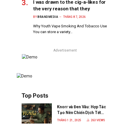
I was drawn to the cig-a-likes for
the very reason that they
BY
BRANDMEDIA
THÁNG 8 7, 2026
Why Youth Vape Smoking And Tobacco Use
You can store a variety…
Advertisement
Top Posts
Knorr và Đen Vâu: Hợp Tác
Tạo Nên Chiến Dịch Tết
2025 Đầy Cảm Xúc “Vị Nhà”
THÁNG 1 21, 2025
263
VIEWS