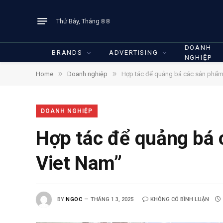
Thứ Bảy, Tháng 8 8
DOANH
BRANDS
ADVERTISING
NGHIỆP
»
»
Home
Doanh nghiệp
Hợp tác để quảng bá các sản phẩm
DOANH NGHIỆP
Hợp tác để quảng bá 
Viet Nam”
BY
NGOC
THÁNG 1 3, 2025
KHÔNG CÓ BÌNH LUẬN