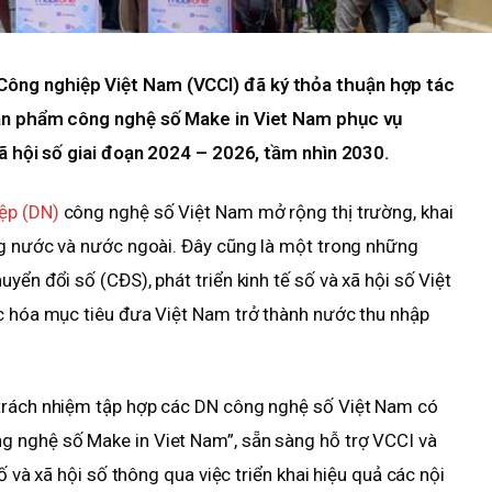
ông nghiệp Việt Nam (VCCI) đã ký thỏa thuận hợp tác
sản phẩm công nghệ số Make in Viet Nam phục vụ
xã hội số giai đoạn 2024 – 2026, tầm nhìn 2030.
ệp (DN)
công nghệ số Việt Nam mở rộng thị trường, khai
ong nước và nước ngoài. Đây cũng là một trong những
yển đổi số (CĐS), phát triển kinh tế số và xã hội số Việt
ực hóa mục tiêu đưa Việt Nam trở thành nước thu nhập
 trách nhiệm tập hợp các DN công nghệ số Việt Nam có
 nghệ số Make in Viet Nam”, sẵn sàng hỗ trợ VCCI và
số và xã hội số thông qua việc triển khai hiệu quả các nội