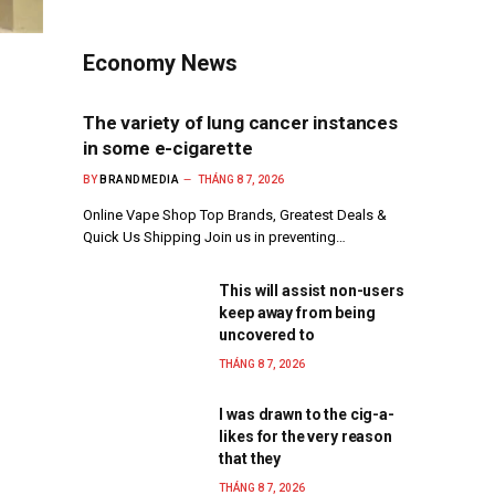
Economy News
The variety of lung cancer instances
in some e-cigarette
BY
BRANDMEDIA
THÁNG 8 7, 2026
Online Vape Shop Top Brands, Greatest Deals &
Quick Us Shipping Join us in preventing…
This will assist non-users
keep away from being
uncovered to
THÁNG 8 7, 2026
I was drawn to the cig-a-
likes for the very reason
that they
THÁNG 8 7, 2026