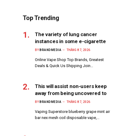
Top Trending
The variety of lung cancer
instances in some e-cigarette
BY
BRANDMEDIA
THÁNG 8 7, 2026
Online Vape Shop Top Brands, Greatest
Deals & Quick Us Shipping Join…
This will assist non-users keep
away from being uncovered to
BY
BRANDMEDIA
THÁNG 8 7, 2026
Vaping Superstore blueberry grape mint air
bar nex mesh coil disposable vape,…