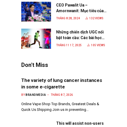
CEO Pawalit Ua –
Amornwanit: Mục tiêu của
C.P. Việt Nam là trở thành
THÁNG 8 28, 2024
132
VIEWS
doanh nghiệp xanh, phát
triển bền vững
Những chiến dịch UGC nổi
bật toàn cầu: Các bài học
đắt giá cho thương hiệu
THÁNG 11 17, 2025
105
VIEWS
năm 2025
Don't Miss
The variety of lung cancer instances
in some e-cigarette
BY
BRANDMEDIA
THÁNG 8 7, 2026
Online Vape Shop Top Brands, Greatest Deals &
Quick Us Shipping Join us in preventing…
This will assist non-users