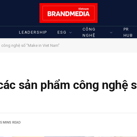
CÔNG
PR
LEADERSHIP
ESG
NGHỆ
HUB
 công nghệ số “Make in Viet Nam”
các sản phẩm công nghệ s
5 MINS READ