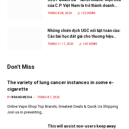
của C.P. Việt Nam là trở thành doanh
nghiệp xanh, phát triển bền vững
THÁNG 8 28, 2024
132
VIEWS
Những chiến dịch UGC nổi bật toàn cầu:
Các bài học đắt giá cho thương hiệu
năm 2025
THÁNG 11 17, 2025
105
VIEWS
Don't Miss
The variety of lung cancer instances in some e-
cigarette
BY
BRANDMEDIA
THÁNG 8 7, 2026
Online Vape Shop Top Brands, Greatest Deals & Quick Us Shipping
Join us in preventing…
This will assist non-users keep away