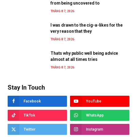
from being uncovered to
THÁNG 8 7, 2026
I was drawn to the cig-a-likes for the
very reason that they
THÁNG 8 7, 2026
Thats why public well being advice
almost at all times tries
THÁNG 8 7, 2026
Stay In Touch
Facebook
YouTube
TikTok
WhatsApp
Twitter
Instagram