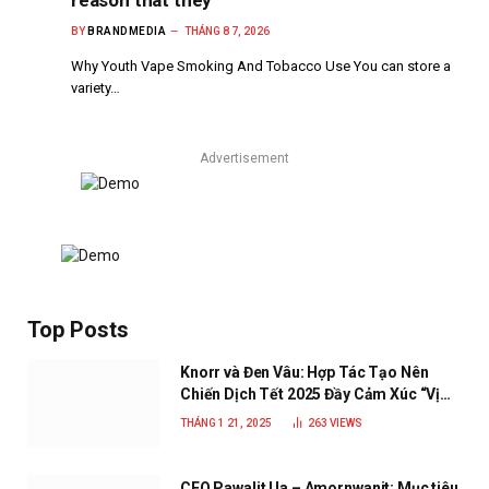
reason that they
BY
BRANDMEDIA
THÁNG 8 7, 2026
Why Youth Vape Smoking And Tobacco Use You can store a
variety…
Advertisement
Top Posts
Knorr và Đen Vâu: Hợp Tác Tạo Nên
Chiến Dịch Tết 2025 Đầy Cảm Xúc “Vị
Nhà”
THÁNG 1 21, 2025
263
VIEWS
CEO Pawalit Ua – Amornwanit: Mục tiêu