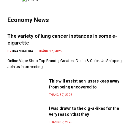
Economy News
The variety of lung cancer instances in some e-
cigarette
BY
BRANDMEDIA
THÁNG 8 7, 2026
Online Vape Shop Top Brands, Greatest Deals & Quick Us Shipping
Join us in preventing…
This will assist non-users keep away
from being uncovered to
THÁNG 8 7, 2026
I was drawn to the cig-a-likes for the
very reason that they
THÁNG 8 7, 2026