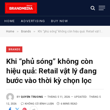
HOME
ADVERTISING
BUY NOW
»
»
Home
Brands
Khi “phủ sóng” không còn hiệu quả: Retail vật lý đang bước vào thời kỳ chọn lọc
BRANDS
Khi “phủ sóng” không còn
hiệu quả: Retail vật lý đang
bước vào thời kỳ chọn lọc
BY
QUYEN TRUONG
THÁNG 5 11, 2026
UPDATED:
THÁNG 5
12, 2026
KHÔNG CÓ BÌNH LUẬN
6 MINS READ