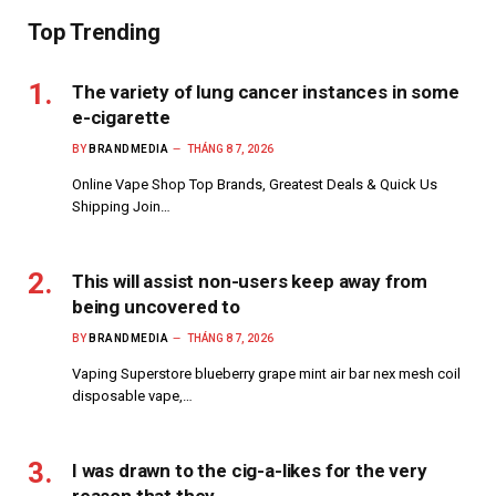
Top Trending
The variety of lung cancer instances in some
e-cigarette
BY
BRANDMEDIA
THÁNG 8 7, 2026
Online Vape Shop Top Brands, Greatest Deals & Quick Us
Shipping Join…
This will assist non-users keep away from
being uncovered to
BY
BRANDMEDIA
THÁNG 8 7, 2026
Vaping Superstore blueberry grape mint air bar nex mesh coil
disposable vape,…
I was drawn to the cig-a-likes for the very