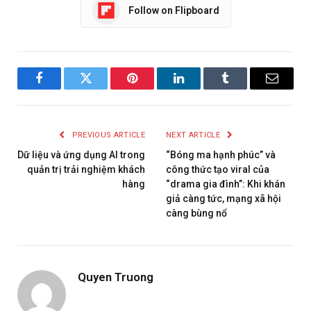
Follow on Flipboard
Facebook
Twitter
Pinterest
LinkedIn
Tumblr
Email
PREVIOUS ARTICLE
NEXT ARTICLE
Dữ liệu và ứng dụng AI trong
“Bóng ma hạnh phúc” và
quản trị trải nghiệm khách
công thức tạo viral của
hàng
“drama gia đình”: Khi khán
giả càng tức, mạng xã hội
càng bùng nổ
Quyen Truong