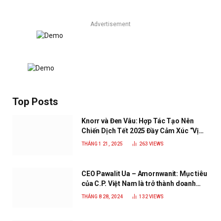
Advertisement
Top Posts
Knorr và Đen Vâu: Hợp Tác Tạo Nên
Chiến Dịch Tết 2025 Đầy Cảm Xúc “Vị
Nhà”
THÁNG 1 21, 2025
263
VIEWS
CEO Pawalit Ua – Amornwanit: Mục tiêu
của C.P. Việt Nam là trở thành doanh
nghiệp xanh, phát triển bền vững
THÁNG 8 28, 2024
132
VIEWS