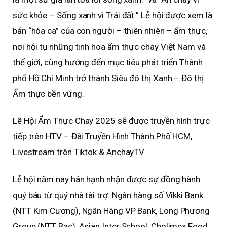
sức khỏe – Sống xanh vì Trái đất.” Lễ hội được xem là
bản “hòa ca” của con người – thiên nhiên – ẩm thực,
nơi hội tụ những tinh hoa ẩm thực chay Việt Nam và
thế giới, cùng hướng đến mục tiêu phát triển Thành
phố Hồ Chí Minh trở thành Siêu đô thị Xanh – Đô thị
Ẩm thực bền vững.
Lễ Hội Ẩm Thực Chay 2025 sẽ được truyền hình trực
tiếp trên HTV – Đài Truyền Hình Thành Phố HCM,
Livestream trên Tiktok & AnchayTV
Lễ hội năm nay hân hạnh nhận được sự đồng hành
quý báu từ quý nhà tài trợ: Ngân hàng số Vikki Bank
(NTT Kim Cương), Ngân Hàng VP Bank, Long Phương
Group (NTT Bạc), Asian Inter School, Cholimex Food,