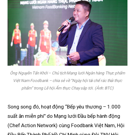
Ông Nguyễn Tấn Khởi – Chủ tịch Mạng lưới Ngân hàng Thực phẩm
Việt Nam Foodbank – chia sẻ về “Ngày hội tái chế rác thải thực
phẩm” trong Lễ hội Ẩm thực Chay sắp tới. (Ảnh: BTC)
Song song đó, hoạt động “Bếp yêu thương – 1.000
suất ăn miễn phí” do Mạng lưới Đầu bếp hành động
(Chef Action Network) cùng Foodbank Việt Nam, Hội
Đầu Bếp Thành Phố Hồ Chí Minh cùng Đội TNV Hội