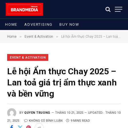
HOME
ADVERTISING
BUY NOW
»
»
Home
Event & Activation
Lễ hội Ẩm thực Chay 2025 – Lan toả giá trị ẩm thực xanh và bền vững
EVENT & ACTIVATION
Lễ hội Ẩm thực Chay 2025 –
Lan toả giá trị ẩm thực xanh
và bền vững
BY
QUYEN TRUONG
THÁNG 10 21, 2025
UPDATED:
THÁNG 10
21, 2025
KHÔNG CÓ BÌNH LUẬN
9 MINS READ