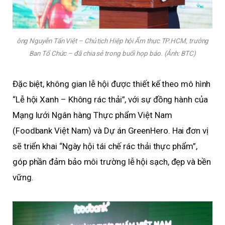
ông Nguyễn Tấn Việt – Chủ tịch Hiệp hội Ẩm thực TP.HCM, trưởng
Ban Tổ Chức – đã chia sẻ trong buổi họp báo. (Ảnh: BTC)
Đặc biệt, không gian lễ hội được thiết kế theo mô hình
“Lễ hội Xanh – Không rác thải”, với sự đồng hành của
Mạng lưới Ngân hàng Thực phẩm Việt Nam
(Foodbank Việt Nam) và Dự án GreenHero. Hai đơn vị
sẽ triển khai “Ngày hội tái chế rác thải thực phẩm”,
góp phần đảm bảo môi trường lễ hội sạch, đẹp và bền
vững.