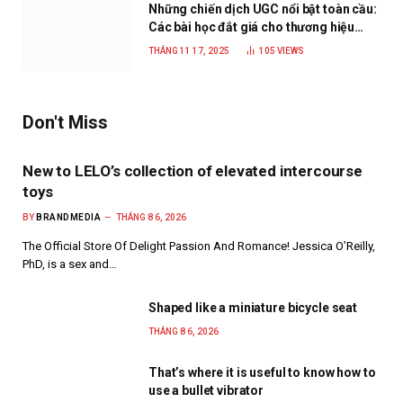
Những chiến dịch UGC nổi bật toàn cầu:
Các bài học đắt giá cho thương hiệu
năm 2025
THÁNG 11 17, 2025
105
VIEWS
Don't Miss
New to LELO’s collection of elevated intercourse
toys
BY
BRANDMEDIA
THÁNG 8 6, 2026
The Official Store Of Delight Passion And Romance! Jessica O’Reilly,
PhD, is a sex and…
Shaped like a miniature bicycle seat
THÁNG 8 6, 2026
That’s where it is useful to know how to
use a bullet vibrator