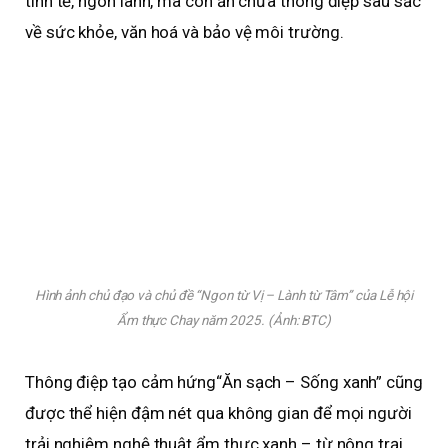
tinh tế, ngon lành, mà còn ẩn chứa thông điệp sâu sắc
về sức khỏe, văn hoá và bảo vệ môi trường.
Hình ảnh chủ đạo và chủ đề “Ngon từ Vị – Lành từ Tâm” của Lễ hội
Ẩm thực Chay năm 2025. (Ảnh: BTC)
Thông điệp tạo cảm hứng“Ăn sạch – Sống xanh” cũng
được thể hiện đậm nét qua không gian để mọi người
trải nghiệm nghệ thuật ẩm thực xanh – từ nông trại