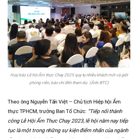
Họp báo Lễ hội Ẩm thực Chay 2025 quy tụ nhiều khách mời và giới
phóng viên, báo chí đến tham dự. (Ảnh: BTC)
Theo ông Nguyễn Tấn Việt – Chủ tịch Hiệp hội Ẩm
thực TP.HCM, trưởng Ban Tổ Chức:
“Tiếp nối thành
công Lễ Hội Ẩm Thưc Chay 2023, lễ hội năm nay tiếp
tục là một trong những sự kiện điểm nhấn của ngành