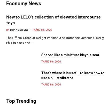
Economy News
New to LELO’s collection of elevated intercourse
toys
BY
BRANDMEDIA
THÁNG 8 6, 2026
The Official Store Of Delight Passion And Romance! Jessica O’Reilly,
PhD, is a sex and…
Shaped like a miniature bicycle seat
THÁNG 8 6, 2026
That’s where it is useful to know how to
use a bullet vibrator
THÁNG 8 6, 2026
Top Trending