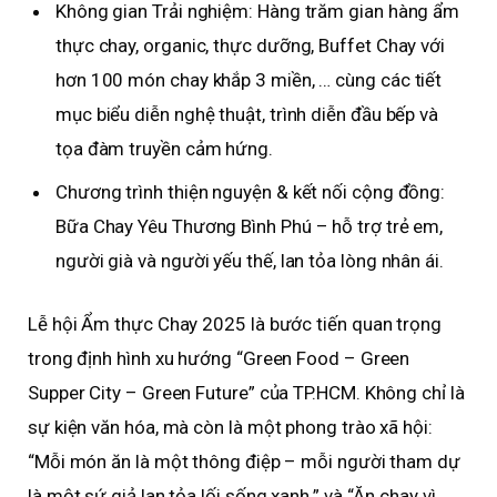
Không gian Trải nghiệm: Hàng trăm gian hàng ẩm
thực chay, organic, thực dưỡng, Buffet Chay với
hơn 100 món chay khắp 3 miền, … cùng các tiết
mục biểu diễn nghệ thuật, trình diễn đầu bếp và
tọa đàm truyền cảm hứng.
Chương trình thiện nguyện & kết nối cộng đồng:
Bữa Chay Yêu Thương Bình Phú – hỗ trợ trẻ em,
người già và người yếu thế, lan tỏa lòng nhân ái.
Lễ hội Ẩm thực Chay 2025 là bước tiến quan trọng
trong định hình xu hướng “Green Food – Green
Supper City – Green Future” của TP.HCM. Không chỉ là
sự kiện văn hóa, mà còn là một phong trào xã hội:
“Mỗi món ăn là một thông điệp – mỗi người tham dự
là một sứ giả lan tỏa lối sống xanh.” và “Ăn chay vì