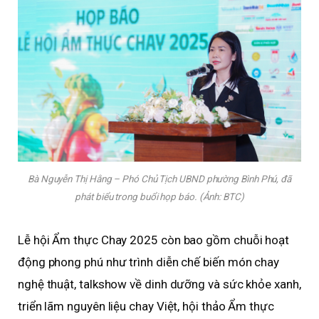
Bà Nguyễn Thị Hằng – Phó Chủ Tịch UBND phường Bình Phú, đã
phát biểu trong buổi họp báo. (Ảnh: BTC)
Lễ hội Ẩm thực Chay 2025 còn bao gồm chuỗi hoạt
động phong phú như trình diễn chế biến món chay
nghệ thuật, talkshow về dinh dưỡng và sức khỏe xanh,
triển lãm nguyên liệu chay Việt, hội thảo Ẩm thực