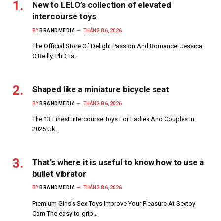
New to LELO’s collection of elevated
intercourse toys
BY
BRANDMEDIA
THÁNG 8 6, 2026
The Official Store Of Delight Passion And Romance! Jessica
O’Reilly, PhD, is…
Shaped like a miniature bicycle seat
BY
BRANDMEDIA
THÁNG 8 6, 2026
The 13 Finest Intercourse Toys For Ladies And Couples In
2025 Uk…
That’s where it is useful to know how to use a
bullet vibrator
BY
BRANDMEDIA
THÁNG 8 6, 2026
Premium Girls’s Sex Toys Improve Your Pleasure At Sextoy
Com The easy-to-grip…