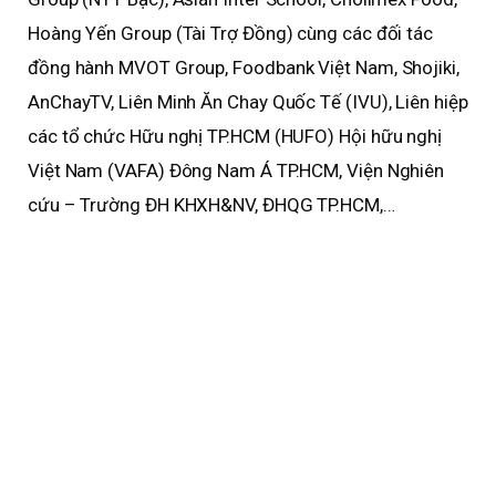
Hoàng Yến Group (Tài Trợ Đồng) cùng các đối tác
đồng hành MVOT Group, Foodbank Việt Nam, Shojiki,
AnChayTV, Liên Minh Ăn Chay Quốc Tế (IVU), Liên hiệp
các tổ chức Hữu nghị TP.HCM (HUFO) Hội hữu nghị
Việt Nam (VAFA) Đông Nam Á TP.HCM, Viện Nghiên
cứu – Trường ĐH KHXH&NV, ĐHQG TP.HCM,…