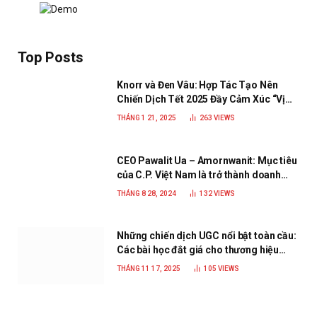
Top Posts
Knorr và Đen Vâu: Hợp Tác Tạo Nên
Chiến Dịch Tết 2025 Đầy Cảm Xúc “Vị
Nhà”
THÁNG 1 21, 2025
263
VIEWS
CEO Pawalit Ua – Amornwanit: Mục tiêu
của C.P. Việt Nam là trở thành doanh
nghiệp xanh, phát triển bền vững
THÁNG 8 28, 2024
132
VIEWS
Những chiến dịch UGC nổi bật toàn cầu:
Các bài học đắt giá cho thương hiệu
năm 2025
THÁNG 11 17, 2025
105
VIEWS