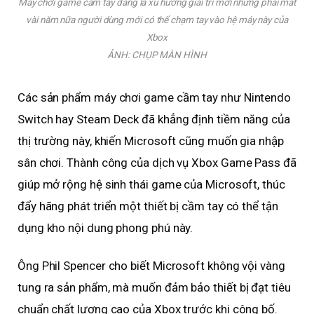
Máy chơi game cầm tay đang là xu hướng giải trí mới nhưng phải mất
vài năm nữa người dùng mới có thể chạm tay vào hệ máy này của
Xbox
ẢNH: CHỤP MÀN HÌNH
Các sản phẩm máy chơi game cầm tay như Nintendo
Switch hay Steam Deck đã khẳng định tiềm năng của
thị trường này, khiến Microsoft cũng muốn gia nhập
sân chơi. Thành công của dịch vụ Xbox Game Pass đã
giúp mở rộng hệ sinh thái game của Microsoft, thúc
đẩy hãng phát triển một thiết bị cầm tay có thể tận
dụng kho nội dung phong phú này.
Ông Phil Spencer cho biết Microsoft không vội vàng
tung ra sản phẩm, mà muốn đảm bảo thiết bị đạt tiêu
chuẩn chất lượng cao của Xbox trước khi công bố.