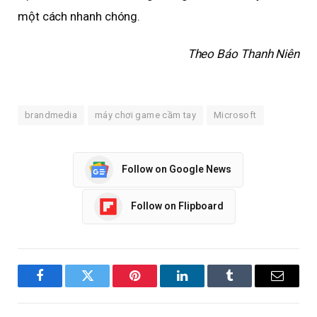
một cách nhanh chóng.
Theo Báo Thanh Niên
brandmedia
máy chơi game cầm tay
Microsoft
Follow on Google News
Follow on Flipboard
Facebook
Twitter
Pinterest
LinkedIn
Tumblr
Email