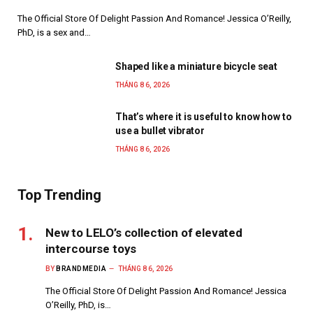
The Official Store Of Delight Passion And Romance! Jessica O’Reilly,
PhD, is a sex and…
Shaped like a miniature bicycle seat
THÁNG 8 6, 2026
That’s where it is useful to know how to
use a bullet vibrator
THÁNG 8 6, 2026
Top Trending
New to LELO’s collection of elevated
intercourse toys
BY
BRANDMEDIA
THÁNG 8 6, 2026
The Official Store Of Delight Passion And Romance! Jessica
O’Reilly, PhD, is…