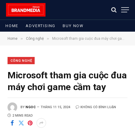
HOME
ADVERTISING
BUY NOW
»
»
Home
Công nghệ
Microsoft tham gia cuộc đua máy chơi game cầm tay
CÔNG NGHỆ
Microsoft tham gia cuộc đua
máy chơi game cầm tay
BY
NGOC
THÁNG 11 15, 2024
KHÔNG CÓ BÌNH LUẬN
2 MINS READ