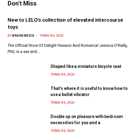
Don't Miss
New to LELO’s collection of elevated intercourse
toys
BY
BRANDMEDIA
THÁNG 8 6, 2026
The Official Store Of Delight Passion And Romance! Jessica O’Reilly,
PhD, is a sex and…
Shaped like a miniature bicycle seat
THÁNG 8 6, 2026
That’s where it is useful to know how to
use a bullet vibrator
THÁNG 8 6, 2026
Double up on pleasure with bedroom
necessities for you and a
THÁNG 8 6, 2026