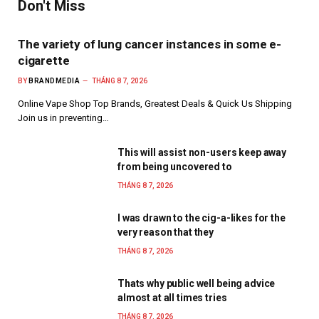
Don't Miss
The variety of lung cancer instances in some e-
cigarette
BY
BRANDMEDIA
THÁNG 8 7, 2026
Online Vape Shop Top Brands, Greatest Deals & Quick Us Shipping
Join us in preventing…
This will assist non-users keep away
from being uncovered to
THÁNG 8 7, 2026
I was drawn to the cig-a-likes for the
very reason that they
THÁNG 8 7, 2026
Thats why public well being advice
almost at all times tries
THÁNG 8 7, 2026