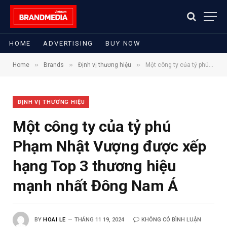
HOME
ADVERTISING
BUY NOW
»
»
»
Home
Brands
Định vị thương hiệu
Một công ty của tỷ phú Phạm Nhật Vượng được xếp hạng Top 3 thương hiệu mạnh nhất Đông Nam Á
ĐỊNH VỊ THƯƠNG HIỆU
Một công ty của tỷ phú
Phạm Nhật Vượng được xếp
hạng Top 3 thương hiệu
mạnh nhất Đông Nam Á
BY
HOAI LE
THÁNG 11 19, 2024
KHÔNG CÓ BÌNH LUẬN