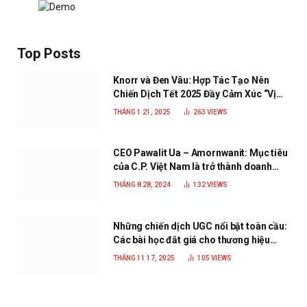
Top Posts
Knorr và Đen Vâu: Hợp Tác Tạo Nên
Chiến Dịch Tết 2025 Đầy Cảm Xúc “Vị
Nhà”
THÁNG 1 21, 2025
263
VIEWS
CEO Pawalit Ua – Amornwanit: Mục tiêu
của C.P. Việt Nam là trở thành doanh
nghiệp xanh, phát triển bền vững
THÁNG 8 28, 2024
132
VIEWS
Những chiến dịch UGC nổi bật toàn cầu:
Các bài học đắt giá cho thương hiệu
năm 2025
THÁNG 11 17, 2025
105
VIEWS