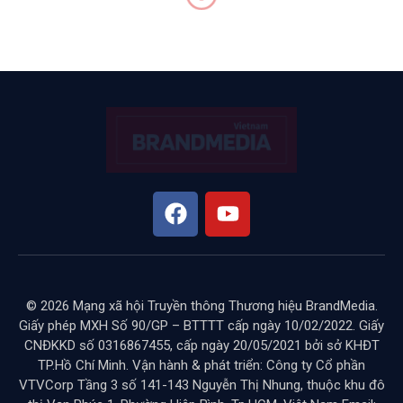
CONTENT MARKETING
Ra mắt và giao lưu với tác
giả sách về marketing nội
dung
BY
HOAI LE
THÁNG 11 18, 2024
KHÔNG CÓ BÌNH LUẬN
5 MINS READ