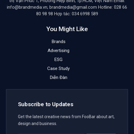
“Từ Amateur đến Content Marketer” là cuốn sách
chia sẻ bí quyết để trở thành một người làm Content
Marketing chuyên nghiệp, do Nhà xuất bản Phụ nữ
Việt Nam ấn hành. Buổi trò chuyện, giao lưu với tác
giả Hoàng Hạnh sẽ diễn ra tại tầng 4, Read Station,
đường Huỳnh Thúc Kháng kéo dài, Hà Nội.
“Từ Amateur đến Content Marketer” không chỉ chia sẻ