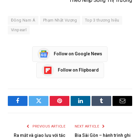
Đông Nam Á
Phạm Nhật Vượng
Top 3 thương hiệu
Vinpearl
Follow on Google News
Follow on Flipboard
Facebook
Twitter
Pinterest
LinkedIn
Tumblr
Email
PREVIOUS ARTICLE
NEXT ARTICLE
Ra mắt và giao lưu với tác
Bia Sài Gòn – hành trình ghi