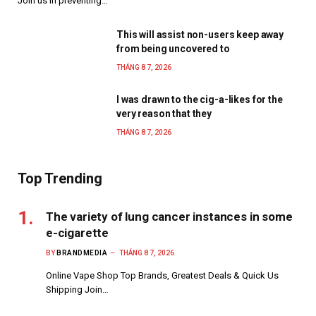
Join us in preventing…
This will assist non-users keep away
from being uncovered to
THÁNG 8 7, 2026
I was drawn to the cig-a-likes for the
very reason that they
THÁNG 8 7, 2026
Top Trending
The variety of lung cancer instances in some
e-cigarette
BY
BRANDMEDIA
THÁNG 8 7, 2026
Online Vape Shop Top Brands, Greatest Deals & Quick Us
Shipping Join…