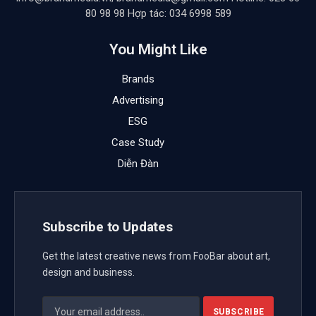
Doanh nghiệp nhỏ không có vốn thì không thể đầu
tư nâng cấp, không đủ năng lực để ký được hợp
đồng lớn, và do đó lại tiếp tục bị đánh giá là thiếu
tiềm năng tín dụng…
Mặc dù tăng trưởng tín dụng quý 1/2025 đã khởi sắc
tích cực so với cùng kỳ năm trước, song thiếu vốn và
cần hỗ trợ vẫn luôn là một trong những kiến nghị hàng
đầu của các doanh nghiệp nhỏ và vừa (SMEs) khi
được khảo sát, trao đổi.