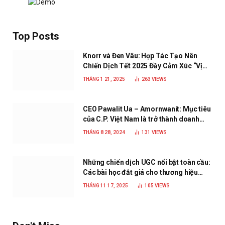
Top Posts
Knorr và Đen Vâu: Hợp Tác Tạo Nên
Chiến Dịch Tết 2025 Đầy Cảm Xúc “Vị
Nhà”
THÁNG 1 21, 2025
263
VIEWS
CEO Pawalit Ua – Amornwanit: Mục tiêu
của C.P. Việt Nam là trở thành doanh
nghiệp xanh, phát triển bền vững
THÁNG 8 28, 2024
131
VIEWS
Những chiến dịch UGC nổi bật toàn cầu:
Các bài học đắt giá cho thương hiệu
năm 2025
THÁNG 11 17, 2025
105
VIEWS