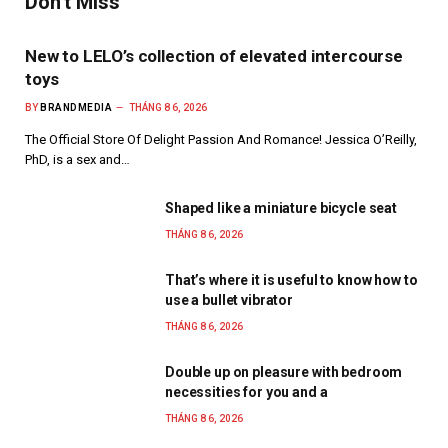
Don't Miss
New to LELO’s collection of elevated intercourse
toys
BY
BRANDMEDIA
THÁNG 8 6, 2026
The Official Store Of Delight Passion And Romance! Jessica O’Reilly,
PhD, is a sex and…
Shaped like a miniature bicycle seat
THÁNG 8 6, 2026
That’s where it is useful to know how to
use a bullet vibrator
THÁNG 8 6, 2026
Double up on pleasure with bedroom
necessities for you and a
THÁNG 8 6, 2026