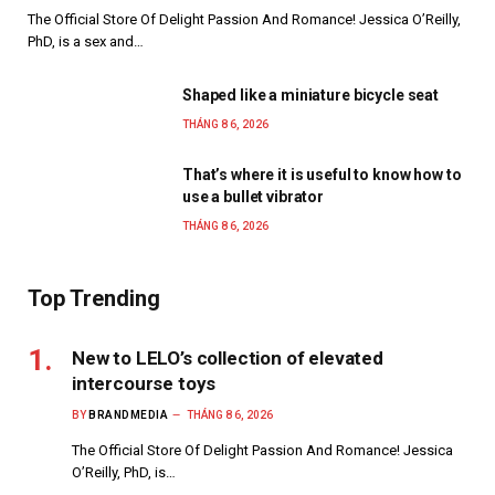
The Official Store Of Delight Passion And Romance! Jessica O’Reilly,
PhD, is a sex and…
Shaped like a miniature bicycle seat
THÁNG 8 6, 2026
That’s where it is useful to know how to
use a bullet vibrator
THÁNG 8 6, 2026
Top Trending
New to LELO’s collection of elevated
intercourse toys
BY
BRANDMEDIA
THÁNG 8 6, 2026
The Official Store Of Delight Passion And Romance! Jessica
O’Reilly, PhD, is…