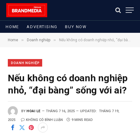
HOME
ADVERTISING
BUY NOW
»
»
Home
Doanh nghiệp
Nếu không có doanh nghiệp nhỏ, “đại bàng” sống với ai?
DOANH NGHIỆP
Nếu không có doanh nghiệp
nhỏ, “đại bàng” sống với ai?
BY
HOAI LE
THÁNG 7 16, 2025
UPDATED:
THÁNG 7 19,
2025
KHÔNG CÓ BÌNH LUẬN
9 MINS READ