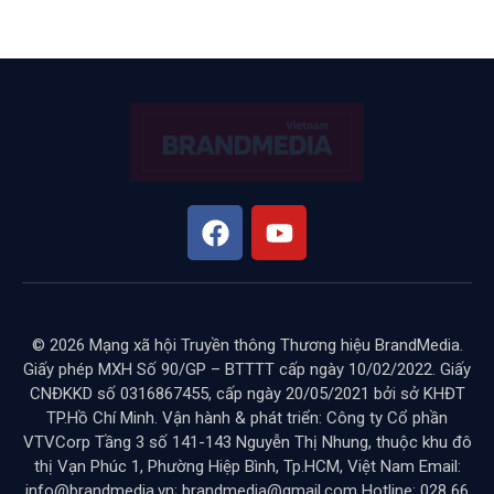
DOANH NGHIỆP
Vốn và cơ chế chia sẻ rủi ro
với doanh nghiệp nhỏ và vừa
Việt Nam
BY
HOAI LE
THÁNG 7 16, 2025
KHÔNG CÓ BÌNH LUẬN
12 MINS READ