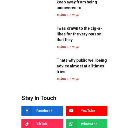
keep away from being
uncovered to
THÁNG 8 7, 2026
I was drawn to the cig-a-
likes for the very reason
that they
THÁNG 8 7, 2026
Thats why public well being
advice almost at all times
tries
THÁNG 8 7, 2026
Stay In Touch
Facebook
YouTube
TikTok
WhatsApp