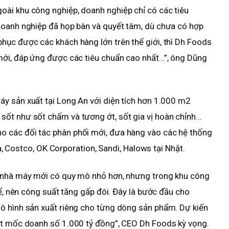
ài khu công nghiệp, doanh nghiệp chỉ có các tiêu
doanh nghiệp đã họp bàn và quyết tâm, dù chưa có hợp
hục được các khách hàng lớn trên thế giới, thì Dh Foods
mới, đáp ứng được các tiêu chuẩn cao nhất…”, ông Dũng
y sản xuất tại Long An với diện tích hơn 1.000 m2
ốt như sốt chấm và tương ớt, sốt gia vị hoàn chỉnh…
 các đối tác phân phối mới, đưa hàng vào các hệ thống
sia, Costco, OK Corporation, Sandi, Halows tại Nhật.
, nhà máy mới có quy mô nhỏ hơn, nhưng trong khu công
để, nên công suất tăng gấp đôi. Đây là bước đầu cho
ô hình sản xuất riêng cho từng dòng sản phẩm. Dự kiến
ột mốc doanh số 1.000 tỷ đồng”, CEO Dh Foods kỳ vọng.