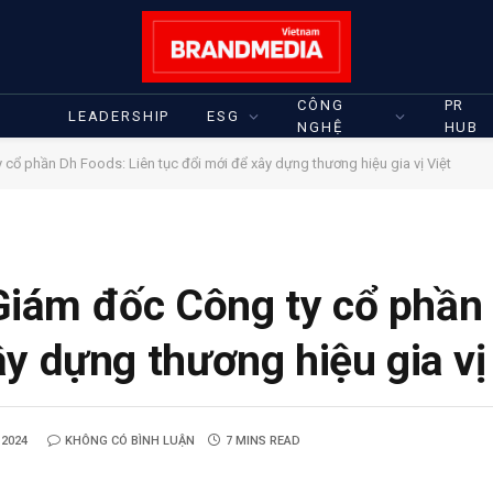
CÔNG
PR
LEADERSHIP
ESG
NGHỆ
HUB
ổ phần Dh Foods: Liên tục đổi mới để xây dựng thương hiệu gia vị Việt
iám đốc Công ty cổ phần
ây dựng thương hiệu gia vị
 2024
KHÔNG CÓ BÌNH LUẬN
7 MINS READ