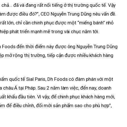
chả… đã và đang rất nổi tiếng ở thị trường quốc tế. Vậy
ng làm được điều đó?”, CEO Nguyễn Trung Dũng nêu vấn đề.
n rất lớn, chỉ cần chinh phục được một “miếng bánh” nhỏ
iệp phát triển mạnh mẽ trong vài chục năm tới.
Dh Foods đến thời điểm này được ông Nguyễn Trung Dũng
iệp mở rộng thị trường, tiếp cận được nhiều khách hàng
hẩm quốc tế Sial Paris, Dh Foods có đàm phán với một
a châu Á tại Pháp. Sau 2 năm làm việc, đến nay, doanh
ất khẩu đầu tiên. Vì vậy, để chinh phục khách hàng mới,
m để điều chỉnh, đổi mới sản phẩm sao cho phù hợp”,