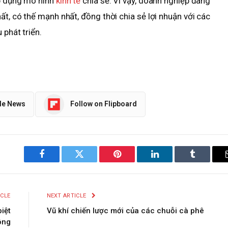
áp dụng mô hình
kinh tế
chia sẻ. Vì vậy, doanh nghiệp đang
ất, có thế mạnh nhất, đồng thời chia sẻ lợi nhuận với các
 phát triển.
le News
Follow on Flipboard
Facebook
Twitter
Pinterest
LinkedIn
Tumblr
ICLE
NEXT ARTICLE
iệt
Vũ khí chiến lược mới của các chuỗi cà phê
ông