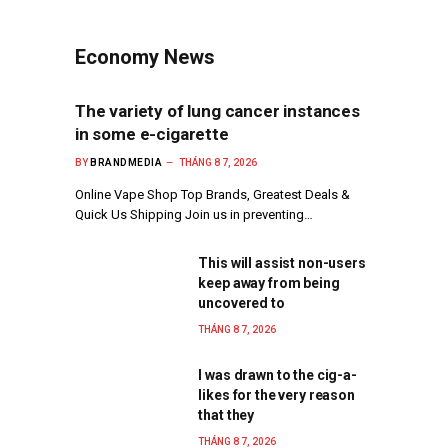
Economy News
The variety of lung cancer instances
in some e-cigarette
BY
BRANDMEDIA
THÁNG 8 7, 2026
Online Vape Shop Top Brands, Greatest Deals &
Quick Us Shipping Join us in preventing…
This will assist non-users
keep away from being
uncovered to
THÁNG 8 7, 2026
I was drawn to the cig-a-
likes for the very reason
that they
THÁNG 8 7, 2026