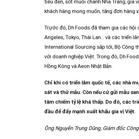
tiêu đen, sốt muối chanh Nha Trang, gia 
khách hàng mong muốn, tăng đơn hàng x
Trước đó, Dh Foods đã tham gia các hội c
Angeles, Tokyo, Thái Lan… và các triển lã
International Sourcing sắp tới, Bộ Công t
với doanh nghiệp Việt. Trong đó, Dh Food
Hồng Kông và Aeon Nhật Bản.
Chỉ khi có triển lãm quốc tế, các nhà m
sát và thử mẫu. Còn nếu cứ gửi mẫu sa
tâm chiếm tỷ lệ khá thấp. Do đó, các tr
đầu để đẩy mạnh xuất khẩu gia vị Việt.
Ông Nguyễn Trung Dũng, Giám đốc Công 