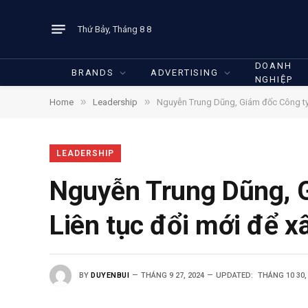
Thứ Bảy, Tháng 8 8
DOANH
BRANDS
ADVERTISING
NGHIỆP
»
»
Home
Leadership
Nguyễn Trung Dũng, Giám đốc Công ty c
LEADERSHIP
Nguyễn Trung Dũng, G
Liên tục đổi mới để x
BY
DUYENBUI
THÁNG 9 27, 2024
UPDATED:
THÁNG 10 30,