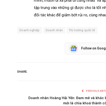
mình, muốn đi xa phải đi cùng nhau” và 
tập trung vào những gì được cho là tốt nh
đối tác khác để giảm bớt rủi ro, cùng nhau
Doanh nghiệp
Doanh nhân
Thị trường quốc tế
Follow on Goog
SHARE.
PREVIOUS ART
Doanh nhân Hoàng Hải Yến: Đam mê và khác b
mới là chìa khoá thành c