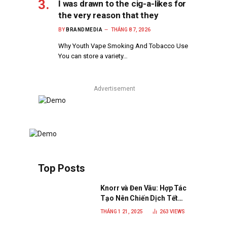
I was drawn to the cig-a-likes for
the very reason that they
BY
BRANDMEDIA
THÁNG 8 7, 2026
Why Youth Vape Smoking And Tobacco Use
You can store a variety…
Advertisement
Top Posts
Knorr và Đen Vâu: Hợp Tác
Tạo Nên Chiến Dịch Tết
2025 Đầy Cảm Xúc “Vị Nhà”
THÁNG 1 21, 2025
263
VIEWS