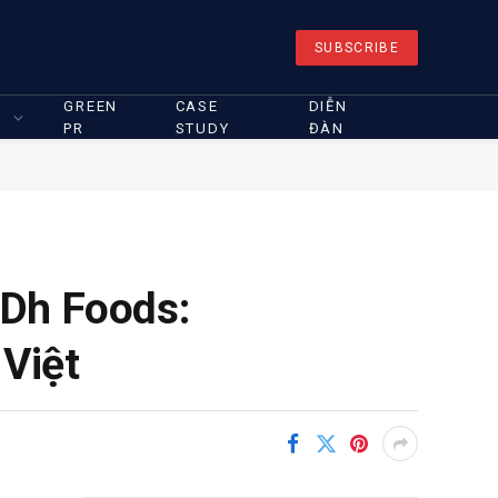
SUBSCRIBE
GREEN
CASE
DIỄN
PR
STUDY
ĐÀN
 Dh Foods:
 Việt