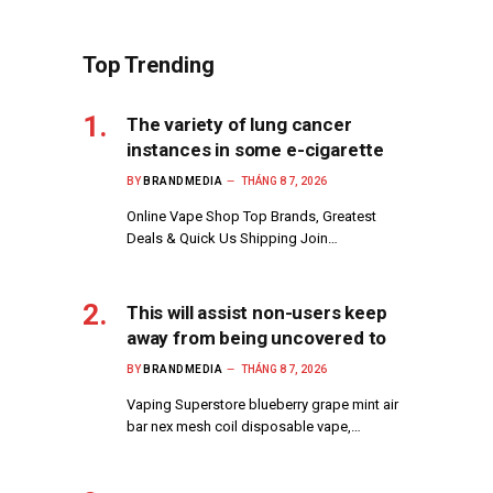
Top Trending
The variety of lung cancer
instances in some e-cigarette
BY
BRANDMEDIA
THÁNG 8 7, 2026
Online Vape Shop Top Brands, Greatest
Deals & Quick Us Shipping Join…
This will assist non-users keep
away from being uncovered to
BY
BRANDMEDIA
THÁNG 8 7, 2026
Vaping Superstore blueberry grape mint air
bar nex mesh coil disposable vape,…