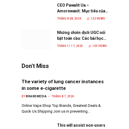
CEO Pawalit Ua –
Amornwanit: Mục tiêu của
C.P. Việt Nam là trở thành
THÁNG 8 28, 2024
132
VIEWS
doanh nghiệp xanh, phát
triển bền vững
Những chiến dịch UGC nổi
bật toàn cầu: Các bài học
đắt giá cho thương hiệu
THÁNG 11 17, 2025
105
VIEWS
năm 2025
Don't Miss
The variety of lung cancer instances
in some e-cigarette
BY
BRANDMEDIA
THÁNG 8 7, 2026
Online Vape Shop Top Brands, Greatest Deals &
Quick Us Shipping Join us in preventing…
This will assist non-users