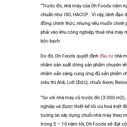
“Trước đó, nhà máy của Dh Foods nằm ngo
chuẩn như ISO, HACCP… Vì vậy, lãnh đạo 
đồng chính thức, nhưng nếu muốn chinh p
phải vào khu công nghiệp, thuê nhà máy 
bộc bạch.
Do đó, Dh Foods quyết định
đầu tư
nhà má
nhằm sản xuất dòng sản phẩm chuyên về s
nhằm sẵn sàng cung ứng đủ sản phẩm cho
siêu thị Aldi, Lidl (Đức), chuỗi Aeon, Bei
“So với nhà máy cũ trước đó (3.000 m2)
nghiệp và được thiết kế tối ưu hoá triệt 
tương lai xây dựng chuỗi nhà máy theo m
trong 5 – 10 năm tới, Dh Foods sẽ đạt c