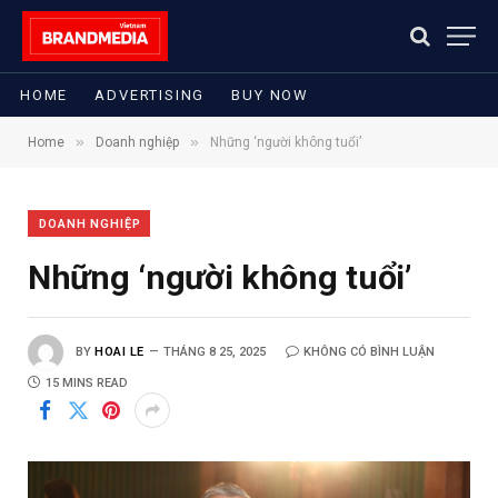
HOME
ADVERTISING
BUY NOW
»
»
Home
Doanh nghiệp
Những ‘người không tuổi’
DOANH NGHIỆP
Những ‘người không tuổi’
BY
HOAI LE
THÁNG 8 25, 2025
KHÔNG CÓ BÌNH LUẬN
15 MINS READ