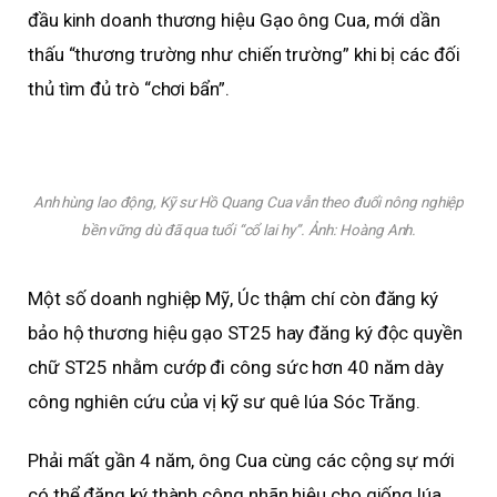
đầu kinh doanh thương hiệu Gạo ông Cua, mới dần
thấu “thương trường như chiến trường” khi bị các đối
thủ tìm đủ trò “chơi bẩn”.
Anh hùng lao động, Kỹ sư Hồ Quang Cua vẫn theo đuổi nông nghiệp
bền vững dù đã qua tuổi “cổ lai hy”. Ảnh: Hoàng Anh.
Một số doanh nghiệp Mỹ, Úc thậm chí còn đăng ký
bảo hộ thương hiệu gạo ST25 hay đăng ký độc quyền
chữ ST25 nhằm cướp đi công sức hơn 40 năm dày
công nghiên cứu của vị kỹ sư quê lúa Sóc Trăng.
Phải mất gần 4 năm, ông Cua cùng các cộng sự mới
có thể đăng ký thành công nhãn hiệu cho giống lúa