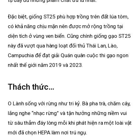
tụ đầy đủ những phẩm chất ưu tú nhất.
Đặc biệt, giống ST25 phù hợp trồng trên đất lúa tôm,
có khả năng chịu mặn nên được mở rộng trồng tại
diện tích ở vùng ven biển. Cũng chính giống gạo ST25
này đã vượt qua hàng loạt đối thủ Thái Lan, Lào,
Campuchia để đạt giải Quán quân cuộc thi gạo ngon
nhất thế giới năm 2019 và 2023.
Thách thức…
O Lành sống với rừng như tri kỷ. Bà pha trà, chăm cây,
lắng nghe “nhạc rừng” và tận hưởng những niềm vui
từ sâu thẳm đáy lòng mỗi khi phát hiện ra một loài vật
mới đã chọn HEPA làm nơi trú ngụ.