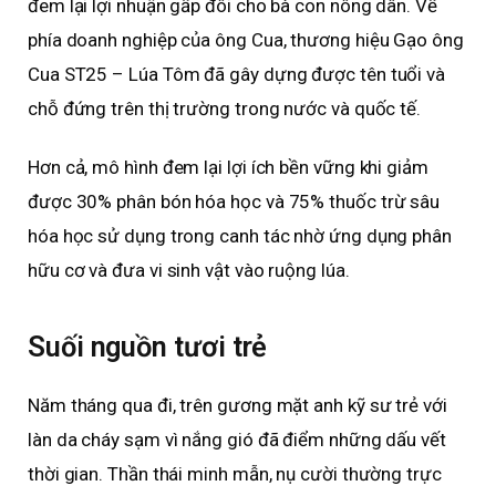
đem lại lợi nhuận gấp đôi cho bà con nông dân. Về
phía doanh nghiệp của ông Cua, thương hiệu Gạo ông
Cua ST25 – Lúa Tôm đã gây dựng được tên tuổi và
chỗ đứng trên thị trường trong nước và quốc tế.
Hơn cả, mô hình đem lại lợi ích bền vững khi giảm
được 30% phân bón hóa học và 75% thuốc trừ sâu
hóa học sử dụng trong canh tác nhờ ứng dụng phân
hữu cơ và đưa vi sinh vật vào ruộng lúa.
Suối nguồn tươi trẻ
Năm tháng qua đi, trên gương mặt anh kỹ sư trẻ với
làn da cháy sạm vì nắng gió đã điểm những dấu vết
thời gian. Thần thái minh mẫn, nụ cười thường trực