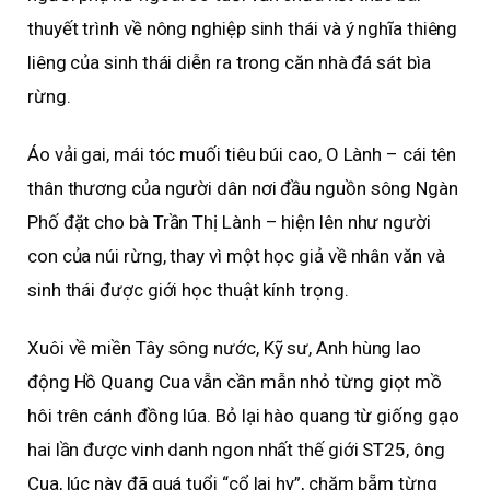
thuyết trình về nông nghiệp sinh thái và ý nghĩa thiêng
liêng của sinh thái diễn ra trong căn nhà đá sát bìa
rừng.
Áo vải gai, mái tóc muối tiêu búi cao, O Lành – cái tên
thân thương của người dân nơi đầu nguồn sông Ngàn
Phố đặt cho bà Trần Thị Lành – hiện lên như người
con của núi rừng, thay vì một học giả về nhân văn và
sinh thái được giới học thuật kính trọng.
Xuôi về miền Tây sông nước, Kỹ sư, Anh hùng lao
động Hồ Quang Cua vẫn cần mẫn nhỏ từng giọt mồ
hôi trên cánh đồng lúa. Bỏ lại hào quang từ giống gạo
hai lần được vinh danh ngon nhất thế giới ST25, ông
Cua, lúc này đã quá tuổi “cổ lai hy”, chăm bẵm từng