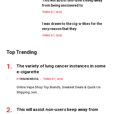
This will assist non-users keep away
from being uncovered to
THÁNG 8 7, 2026
I was drawn to the cig-a-likes for the
very reason that they
THÁNG 8 7, 2026
Top Trending
The variety of lung cancer instances in some
e-cigarette
BY
BRANDMEDIA
THÁNG 8 7, 2026
Online Vape Shop Top Brands, Greatest Deals & Quick Us
Shipping Join…
This will assist non-users keep away from