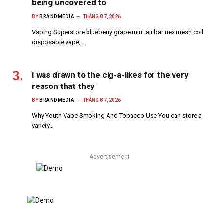
being uncovered to
BY
BRANDMEDIA
THÁNG 8 7, 2026
Vaping Superstore blueberry grape mint air bar nex mesh coil
disposable vape,…
I was drawn to the cig-a-likes for the very
reason that they
BY
BRANDMEDIA
THÁNG 8 7, 2026
Why Youth Vape Smoking And Tobacco Use You can store a
variety…
Advertisement