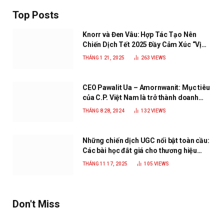
Top Posts
Knorr và Đen Vâu: Hợp Tác Tạo Nên
Chiến Dịch Tết 2025 Đầy Cảm Xúc “Vị
Nhà”
THÁNG 1 21, 2025
263
VIEWS
CEO Pawalit Ua – Amornwanit: Mục tiêu
của C.P. Việt Nam là trở thành doanh
nghiệp xanh, phát triển bền vững
THÁNG 8 28, 2024
132
VIEWS
Những chiến dịch UGC nổi bật toàn cầu:
Các bài học đắt giá cho thương hiệu
năm 2025
THÁNG 11 17, 2025
105
VIEWS
Don't Miss