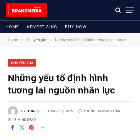
HOME
ADVERTISING
BUY NOW
»
»
Home
Chuyên gia
Những yếu tố định hình tương lai nguồn nhân lực
CHUYÊN GIA
Những yếu tố định hình
tương lai nguồn nhân lực
BY
HOAI LE
THÁNG 7 8, 2025
KHÔNG CÓ BÌNH LUẬN
13 MINS READ