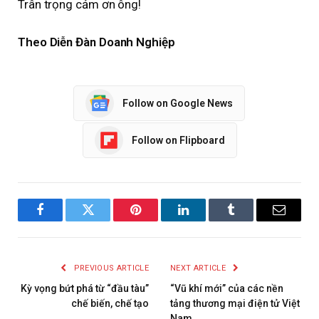
Trân trọng cảm ơn ông!
Theo Diễn Đàn Doanh Nghiệp
Follow on Google News
Follow on Flipboard
Facebook
Twitter
Pinterest
LinkedIn
Tumblr
Email
PREVIOUS ARTICLE
NEXT ARTICLE
Kỳ vọng bứt phá từ “đầu tàu”
“Vũ khí mới” của các nền
chế biến, chế tạo
tảng thương mại điện tử Việt
Nam