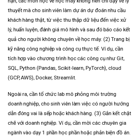
hạn, các môn học về học máy không nên chỉ dạy về lý
thuyết mà cho sinh viên làm dự án dự đoán nhu cầu
khách hàng thật, từ việc thu thập dữ liệu đến việc xử
lý, huấn luyện, đánh giá mô hình và sau đó báo cáo kết
quả cho người không chuyên về học máy. (2) Trang bị
kỹ năng công nghiệp và công cụ thực tế. Ví dụ, cần
tích hợp vào chương trình học các công cụ như Git,
SQL, Python (Pandas, Scikit-learn, PyTorch), cloud
(GCP, AWS), Docker, Streamlit.
Ngoài ra, cần tổ chức lab mô phỏng môi trường
doanh nghiệp, cho sinh viên làm việc có người hướng
dẫn đóng vai là sếp hoặc khách hàng. (3) Gắn kết chặt
chẽ với doanh nghiệp. Ví dụ, cần mời các chuyên gia
ngành vào dạy 1 phần học phần hoặc phản biện đồ án.