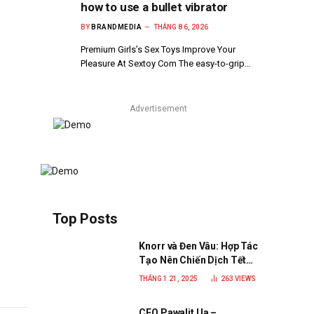
how to use a bullet vibrator
BY
BRANDMEDIA
THÁNG 8 6, 2026
Premium Girls’s Sex Toys Improve Your
Pleasure At Sextoy Com The easy-to-grip…
Advertisement
Top Posts
Knorr và Đen Vâu: Hợp Tác
Tạo Nên Chiến Dịch Tết
2025 Đầy Cảm Xúc “Vị Nhà”
THÁNG 1 21, 2025
263
VIEWS
CEO Pawalit Ua –