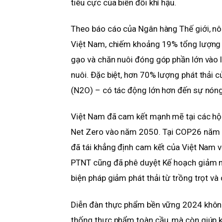
tiêu cực của biến đổi khí hậu.
Theo báo cáo của Ngân hàng Thế giới, nông
Việt Nam, chiếm khoảng 19% tổng lượng 
gạo và chăn nuôi đóng góp phần lớn vào l
nuôi. Đặc biệt, hơn 70% lượng phát thải c
(N2O) – có tác động lớn hơn đến sự nóng
Việt Nam đã cam kết mạnh mẽ tại các hội 
Net Zero vào năm 2050. Tại COP26 năm
đã tái khẳng định cam kết của Việt Nam vớ
PTNT cũng đã phê duyệt Kế hoạch giảm n
biện pháp giảm phát thải từ trồng trọt và 
Diễn đàn thực phẩm bền vững 2024 không c
thống thực phẩm toàn cầu, mà còn giúp k