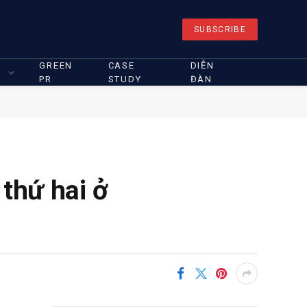
SUBSCRIBE
GREEN
CASE
DIỄN
PR
STUDY
ĐÀN
 thứ hai ở