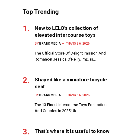
Top Trending
New to LELO’s collection of
elevated intercourse toys
BY
BRANDMEDIA
THÁNG 8 6, 2026
The Official Store Of Delight Passion And
Romance! Jessica O’Reilly, PhD, is…
Shaped like a miniature bicycle
seat
BY
BRANDMEDIA
THÁNG 8 6, 2026
The 13 Finest Intercourse Toys For Ladies
And Couples In 2025 Uk…
That’s where it is useful to know