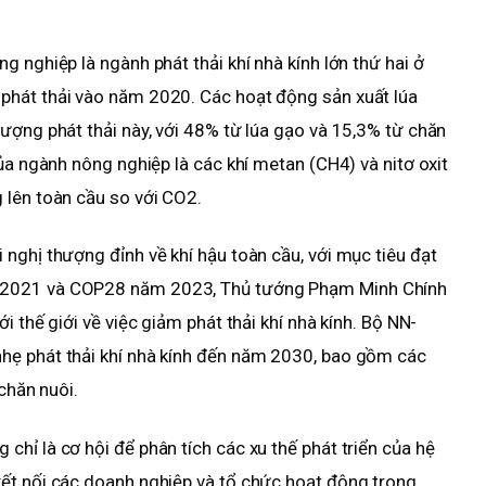
 nghiệp là ngành phát thải khí nhà kính lớn thứ hai ở
phát thải vào năm 2020. Các hoạt động sản xuất lúa
ượng phát thải này, với 48% từ lúa gạo và 15,3% từ chăn
ủa ngành nông nghiệp là các khí metan (CH4) và nitơ oxit
 lên toàn cầu so với CO2.
nghị thượng đỉnh về khí hậu toàn cầu, với mục tiêu đạt
 2021 và COP28 năm 2023, Thủ tướng Phạm Minh Chính
i thế giới về việc giảm phát thải khí nhà kính. Bộ NN-
hẹ phát thải khí nhà kính đến năm 2030, bao gồm các
chăn nuôi.
hỉ là cơ hội để phân tích các xu thế phát triển của hệ
ết nối các doanh nghiệp và tổ chức hoạt động trong