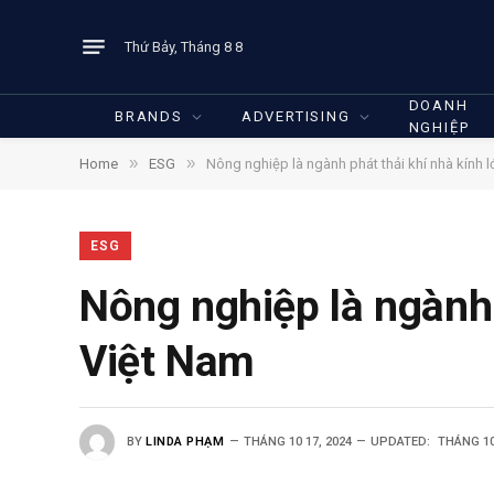
Thứ Bảy, Tháng 8 8
DOANH
BRANDS
ADVERTISING
NGHIỆP
»
»
Home
ESG
Nông nghiệp là ngành phát thải khí nhà kính l
ESG
Nông nghiệp là ngành 
Việt Nam
BY
LINDA PHẠM
THÁNG 10 17, 2024
UPDATED:
THÁNG 10