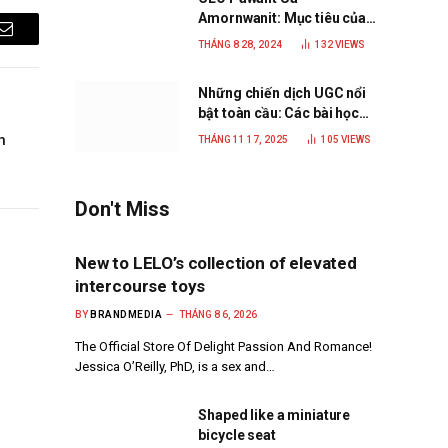
Amornwanit: Mục tiêu của
C.P. Việt Nam là trở thành
Email
THÁNG 8 28, 2024
132
VIEWS
doanh nghiệp xanh, phát
triển bền vững
Những chiến dịch UGC nổi
bật toàn cầu: Các bài học
đắt giá cho thương hiệu
n
THÁNG 11 17, 2025
105
VIEWS
năm 2025
Don't Miss
New to LELO’s collection of elevated
intercourse toys
BY
BRANDMEDIA
THÁNG 8 6, 2026
The Official Store Of Delight Passion And Romance!
Jessica O’Reilly, PhD, is a sex and…
Shaped like a miniature
bicycle seat