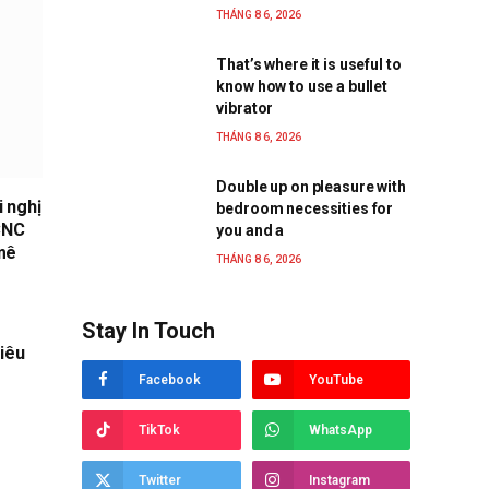
THÁNG 8 6, 2026
That’s where it is useful to
know how to use a bullet
vibrator
THÁNG 8 6, 2026
Double up on pleasure with
 nghị
bedroom necessities for
CNC
you and a
mê
THÁNG 8 6, 2026
Stay In Touch
iêu
Facebook
YouTube
TikTok
WhatsApp
Twitter
Instagram