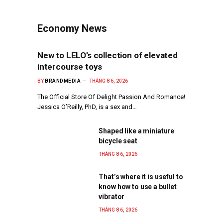
Economy News
New to LELO’s collection of elevated
intercourse toys
BY
BRANDMEDIA
THÁNG 8 6, 2026
The Official Store Of Delight Passion And Romance!
Jessica O’Reilly, PhD, is a sex and…
Shaped like a miniature
bicycle seat
THÁNG 8 6, 2026
That’s where it is useful to
know how to use a bullet
vibrator
THÁNG 8 6, 2026