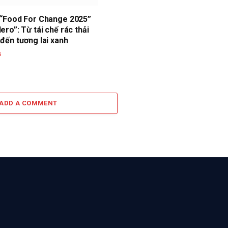
 “Food For Change 2025”
ro”: Từ tái chế rác thải
đến tương lai xanh
5
ADD A COMMENT