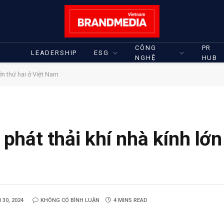
CÔNG
PR
LEADERSHIP
ESG
NGHỆ
HUB
ớn thứ hai ở Việt Nam
phát thải khí nhà kính lớn
 30, 2024
KHÔNG CÓ BÌNH LUẬN
4 MINS READ