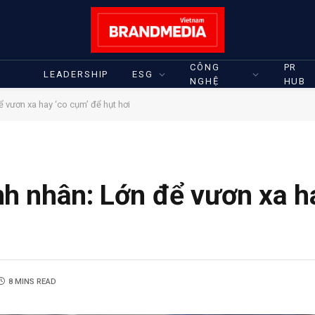
CÔNG
PR
LEADERSHIP
ESG
NGHỆ
HUB
 vươn xa hay ‘co cụm’ để hụt hơi
h nhân: Lớn để vươn xa ha
8 MINS READ