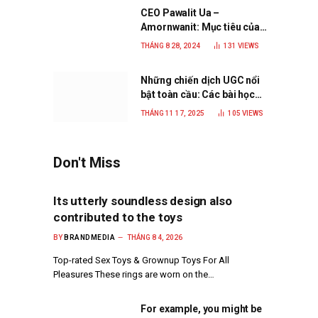
CEO Pawalit Ua –
Amornwanit: Mục tiêu của
C.P. Việt Nam là trở thành
THÁNG 8 28, 2024
131
VIEWS
doanh nghiệp xanh, phát
triển bền vững
Những chiến dịch UGC nổi
bật toàn cầu: Các bài học
đắt giá cho thương hiệu
THÁNG 11 17, 2025
105
VIEWS
năm 2025
Don't Miss
Its utterly soundless design also
contributed to the toys
BY
BRANDMEDIA
THÁNG 8 4, 2026
Top-rated Sex Toys & Grownup Toys For All
Pleasures These rings are worn on the…
For example, you might be