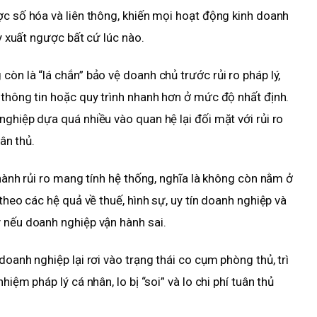
ợc số hóa và liên thông, khiến mọi hoạt động kinh doanh
uy xuất ngược bất cứ lúc nào.
òn là “lá chắn” bảo vệ doanh chủ trước rủi ro pháp lý,
 thông tin hoặc quy trình nhanh hơn ở mức độ nhất định.
ghiệp dựa quá nhiều vào quan hệ lại đối mặt với rủi ro
uân thủ.
thành rủi ro mang tính hệ thống, nghĩa là không còn nằm ở
theo các hệ quả về thuế, hình sự, uy tín doanh nghiệp và
 nếu doanh nghiệp vận hành sai.
doanh nghiệp lại rơi vào trạng thái co cụm phòng thủ, trì
iệm pháp lý cá nhân, lo bị “soi” và lo chi phí tuân thủ