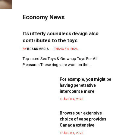
Economy News
Its utterly soundless design also
contributed to the toys
BY
BRANDMEDIA
THÁNG 8 4, 2026
Top-rated Sex Toys & Grownup Toys For All
Pleasures These rings are worn on the…
For example, you might be
having penetrative
intercourse more
THÁNG 8 4, 2026
Browse our extensive
choice of vape provides
Canada extensive
THÁNG 8 4, 2026