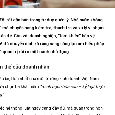
đổi rất căn bản trong tư duy quản lý: Nhà nước không
y” mà chuyển sang kiểm tra, thanh tra và xử lý vi phạm
 răn đe. Còn với doanh nghiệp, “tấm khiên” bảo vệ
6 đã chuyển dịch rõ ràng sang năng lực am hiểu pháp
à quản trị rủi ro một cách chủ động.
âm thế của doanh nhân
ác biệt lớn nhất của môi trường kinh doanh Việt Nam
ựa chọn ba khái niệm
“minh bạch hóa sâu – kỷ luật thực
g”
.
iệc hệ thống luật ngày càng đầy đủ, mà quan trọng hơn