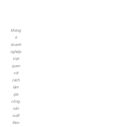
Không
ít
doanh
nghiệp
Việt
quen
với
cách
làm
gia
công,
sản
xuất
theo