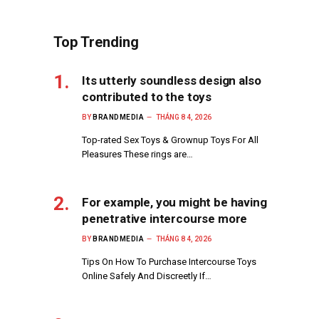
Top Trending
Its utterly soundless design also
contributed to the toys
BY
BRANDMEDIA
THÁNG 8 4, 2026
Top-rated Sex Toys & Grownup Toys For All
Pleasures These rings are…
For example, you might be having
penetrative intercourse more
BY
BRANDMEDIA
THÁNG 8 4, 2026
Tips On How To Purchase Intercourse Toys
Online Safely And Discreetly If…