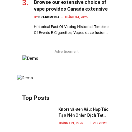
Browse our extensive choice of
vape provides Canada extensive
BY
BRANDMEDIA
THÁNG 8 4, 2026
Historical Past Of Vaping Historical Timeline
Of Events E-Cigarettes, Vapes daze fusion…
Advertisement
Top Posts
Knorr và Đen Vâu: Hợp Tác
Tạo Nên Chiến Dịch Tết
2025 Đầy Cảm Xúc “Vị Nhà”
THÁNG 1 21, 2025
262
VIEWS