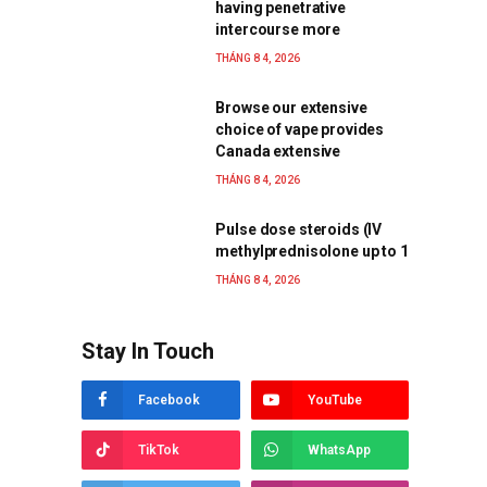
having penetrative
intercourse more
THÁNG 8 4, 2026
Browse our extensive
choice of vape provides
Canada extensive
THÁNG 8 4, 2026
Pulse dose steroids (IV
methylprednisolone up to 1
THÁNG 8 4, 2026
Stay In Touch
Facebook
YouTube
TikTok
WhatsApp