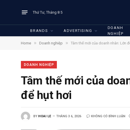
Thứ Tư, Tháng 8 5
DOANH
BRANDS
ADVERTISING
NGHIỆP
»
»
Home
Doanh nghiệp
Tâm thế mới của doanh nhân: Lớn để
DOANH NGHIỆP
Tâm thế mới của doan
để hụt hơi
BY
HOAI LE
THÁNG 3 6, 2026
KHÔNG CÓ BÌNH LUẬN