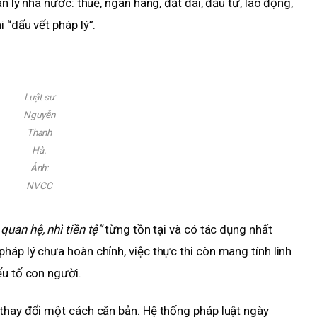
n lý nhà nước: thuế, ngân hàng, đất đai, đầu tư, lao động,
 “dấu vết pháp lý”.
Luật sư
Nguyễn
Thanh
Hà.
Ảnh:
NVCC
quan hệ, nhì tiền tệ”
từng tồn tại và có tác dụng nhất
háp lý chưa hoàn chỉnh, việc thực thi còn mang tính linh
ếu tố con người.
thay đổi một cách căn bản. Hệ thống pháp luật ngày