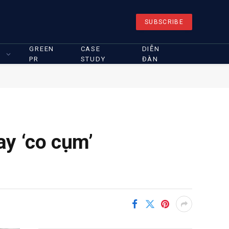
SUBSCRIBE
GREEN
CASE
DIỄN
PR
STUDY
ĐÀN
y ‘co cụm’