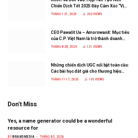
Chiến Dịch Tết 2025 Đầy Cảm Xúc “Vị
Nhà”
THÁNG 1 21, 2025
262
VIEWS
CEO Pawalit Ua – Amornwanit: Mục tiêu
của C.P. Việt Nam là trở thành doanh
nghiệp xanh, phát triển bền vững
THÁNG 8 28, 2024
131
VIEWS
Những chiến dịch UGC nổi bật toàn cầu:
Các bài học đắt giá cho thương hiệu
năm 2025
THÁNG 11 17, 2025
105
VIEWS
Don't Miss
Yes, a name generator could be a wonderful
resource for
BY
BRANDMEDIA
THÁNG 8 5, 2026