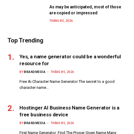
As may be anticipated, most of those
are copied or impressed
THÁNG 8 5, 2026
Top Trending
Yes, a name generator could be a wonderful
resource for
BY
BRANDMEDIA
THÁNG 8 5, 2026
Free Ai Character Name Generator The secret to a good
character name…
Hostinger AI Business Name Generator is a
free business device
BY
BRANDMEDIA
THÁNG 8 5, 2026
First Name Generator: Find The Proper Given Name Many