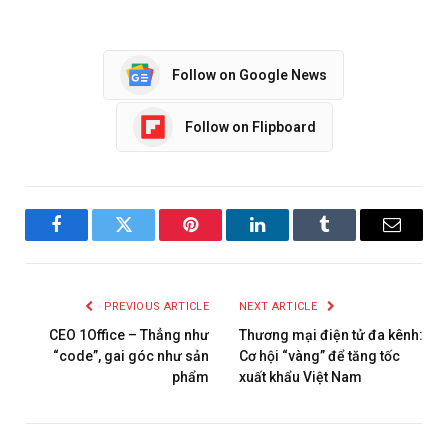
Follow on Google News
Follow on Flipboard
Facebook
Twitter
Pinterest
LinkedIn
Tumblr
Email
PREVIOUS ARTICLE
NEXT ARTICLE
CEO 1Office – Thẳng như
Thương mại điện tử đa kênh:
“code”, gai góc như sản
Cơ hội “vàng” để tăng tốc
phẩm
xuất khẩu Việt Nam