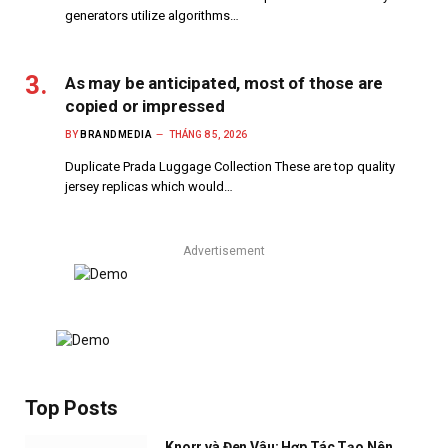
generators utilize algorithms…
As may be anticipated, most of those are
copied or impressed
BY
BRANDMEDIA
THÁNG 8 5, 2026
Duplicate Prada Luggage Collection These are top quality
jersey replicas which would…
Advertisement
Top Posts
Knorr và Đen Vâu: Hợp Tác Tạo Nên