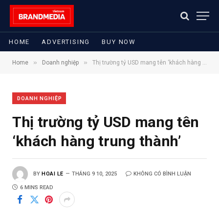
HOME
ADVERTISING
BUY NOW
»
»
Home
Doanh nghiệp
Thị trường tỷ USD mang tên ‘khách hàng trung thành’
DOANH NGHIỆP
Thị trường tỷ USD mang tên
‘khách hàng trung thành’
BY
HOAI LE
THÁNG 9 10, 2025
KHÔNG CÓ BÌNH LUẬN
6 MINS READ