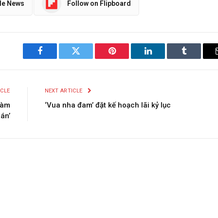
le News
Follow on Flipboard
Facebook
Twitter
Pinterest
LinkedIn
Tumblr
ICLE
NEXT ARTICLE
đàm
‘Vua nha đam’ đặt kế hoạch lãi kỷ lục
án’