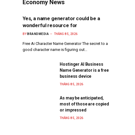
Economy News
Yes, a name generator could be a
wonderful resource for
BY
BRANDMEDIA
THÁNG 8 5, 2026
Free Ai Character Name Generator The secret to a
good character name is figuring out…
Hostinger AI Business
Name Generator is a free
business device
THÁNG 8 5, 2026
As may be anticipated,
most of those are copied
or impressed
THÁNG 8 5, 2026