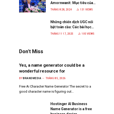
Amornwanit: Mục tiêu của
C.P. Việt Nam là trở thành
THÁNG 8 28, 2024
131
VIEWS
doanh nghiệp xanh, phát
triển bền vững
Những chiến dịch UGC nổi
bật toàn cầu: Các bài học
đắt giá cho thương hiệu
THÁNG 11 17, 2025
105
VIEWS
năm 2025
Don't Miss
Yes, a name generator could be a
wonderful resource for
BY
BRANDMEDIA
THÁNG 8 5, 2026
Free Ai Character Name Generator The secret to a
good character name is figuring out…
Hostinger AI Business
Name Generator is a free
business device