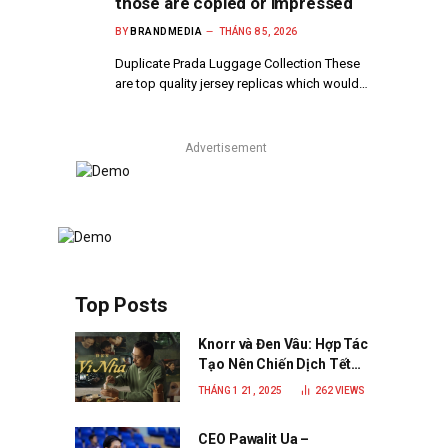
those are copied or impressed
BY
BRANDMEDIA
THÁNG 8 5, 2026
Duplicate Prada Luggage Collection These
are top quality jersey replicas which would…
Advertisement
Top Posts
Knorr và Đen Vâu: Hợp Tác
Tạo Nên Chiến Dịch Tết
2025 Đầy Cảm Xúc “Vị Nhà”
THÁNG 1 21, 2025
262
VIEWS
CEO Pawalit Ua –