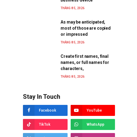
THÁNG 8 5, 2026
As may be anticipated,
most of those are copied
or impressed
THÁNG 8 5, 2026
Create first names, final
names, or full names for
characters,
THÁNG 8 5, 2026
Stay In Touch
Facebook
YouTube
TikTok
WhatsApp