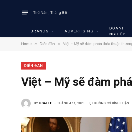
Thứ Năm, Tháng 8 6
DOANH
BRANDS
ADVERTISING
NGHIỆP
»
»
Home
Diễn đàn
Việt – Mỹ sẽ đàm phán thỏa thuận thươn
DIỄN ĐÀN
Việt – Mỹ sẽ đàm phá
BY
HOAI LE
THÁNG 4 11, 2025
KHÔNG CÓ BÌNH LUẬN