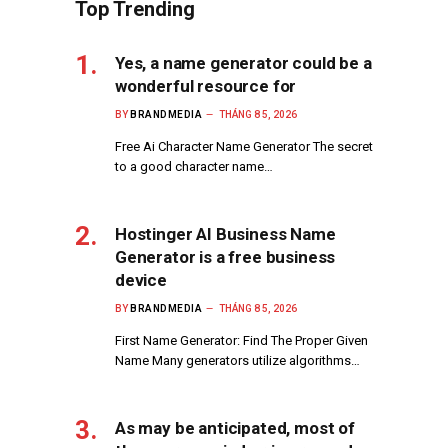
Top Trending
Yes, a name generator could be a
wonderful resource for
BY
BRANDMEDIA
THÁNG 8 5, 2026
Free Ai Character Name Generator The secret
to a good character name…
Hostinger AI Business Name
Generator is a free business
device
BY
BRANDMEDIA
THÁNG 8 5, 2026
First Name Generator: Find The Proper Given
Name Many generators utilize algorithms…
As may be anticipated, most of