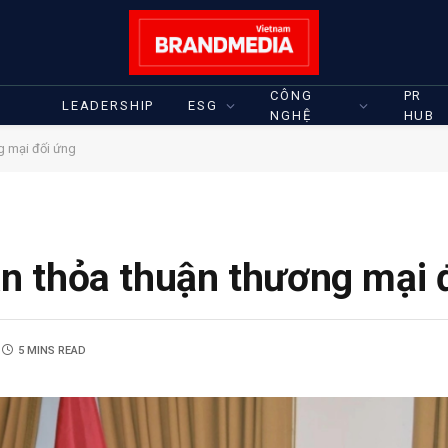
CÔNG
PR
LEADERSHIP
ESG
NGHỆ
HUB
g mại đối ứng
n thỏa thuận thương mại 
5 MINS READ