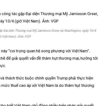
p Đại diện Thương mại Mỹ Jamieson Greer, tại Washington, ngày 10/4
ờ Việt Nam). Ảnh:
VGP
này “coi trọng quan hệ song phương với Việt Nam”.
ẽ để giải quyết vấn đề thâm hụt thương mại, hướng tới
vực.
và thách thức buộc chính quyền Trump phải thực hiện
ch mức thuế cao áp với Việt Nam là do thâm hụt thương
ho biết Việt Nam chủ động nhiều biện pháp giải quyết