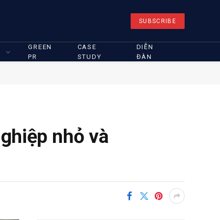
SUBSCRIBE
GREEN
CASE
DIỄN
PR
STUDY
ĐÀN
ghiệp nhỏ và