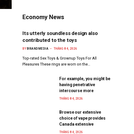
Economy News
Its utterly soundless design also
contributed to the toys
BY
BRANDMEDIA
THÁNG 8 4, 2026
Top-rated Sex Toys & Grownup Toys For All
Pleasures These rings are worn on the…
For example, you might be
having penetrative
intercourse more
THÁNG 8 4, 2026
Browse our extensive
choice of vape provides
Canada extensive
THÁNG 8 4, 2026