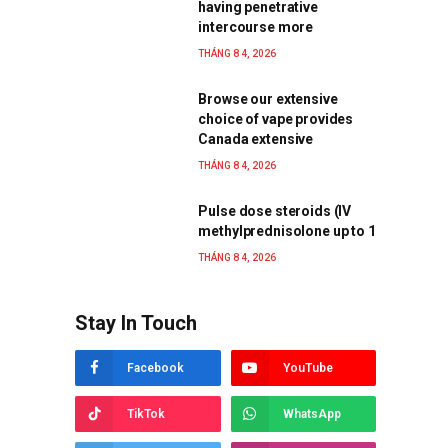
having penetrative
intercourse more
THÁNG 8 4, 2026
Browse our extensive
choice of vape provides
Canada extensive
THÁNG 8 4, 2026
Pulse dose steroids (IV
methylprednisolone up to 1
THÁNG 8 4, 2026
Stay In Touch
Facebook
YouTube
TikTok
WhatsApp