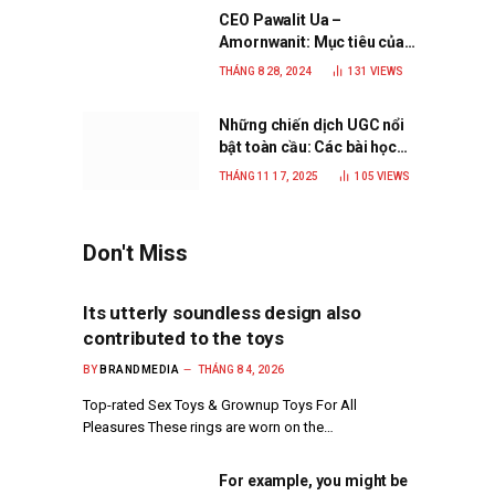
CEO Pawalit Ua –
Amornwanit: Mục tiêu của
C.P. Việt Nam là trở thành
THÁNG 8 28, 2024
131
VIEWS
doanh nghiệp xanh, phát
triển bền vững
Những chiến dịch UGC nổi
bật toàn cầu: Các bài học
đắt giá cho thương hiệu
THÁNG 11 17, 2025
105
VIEWS
năm 2025
Don't Miss
Its utterly soundless design also
contributed to the toys
BY
BRANDMEDIA
THÁNG 8 4, 2026
Top-rated Sex Toys & Grownup Toys For All
Pleasures These rings are worn on the…
For example, you might be