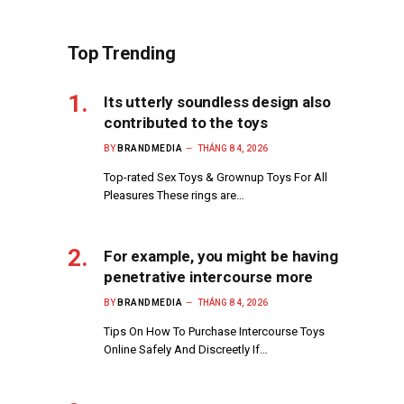
Top Trending
Its utterly soundless design also
contributed to the toys
BY
BRANDMEDIA
THÁNG 8 4, 2026
Top-rated Sex Toys & Grownup Toys For All
Pleasures These rings are…
For example, you might be having
penetrative intercourse more
BY
BRANDMEDIA
THÁNG 8 4, 2026
Tips On How To Purchase Intercourse Toys
Online Safely And Discreetly If…