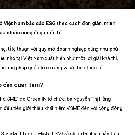
ỏ Việt Nam báo cáo ESG theo cách đơn giản, minh
ầu chuỗi cung ứng quốc tế.
hẹ, tỉ lệ thuận với quy mô doanh nghiệp cũng như phù
u nhỏ tại Việt Nam xuất hiện như một lời giải khả thi,
hương pháp quản trị rõ ràng và ưu tiên thực tế.
ệp cần quan tâm?
cho SME” do Green IN tổ chức, bà Nguyễn Thị Hằng –
n đầu tiên giới thiệu khái niệm VSME đến với cộng đồng
 Standard for non-listed SMEs) chính là phiên bản tiêu