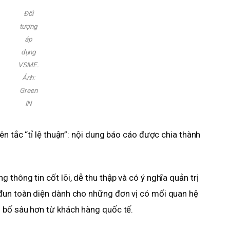
Đối
tượng
áp
dụng
VSME.
Ảnh:
Green
IN
ên tắc “tỉ lệ thuận”: nội dung báo cáo được chia thành
thông tin cốt lõi, dễ thu thập và có ý nghĩa quản trị
đun toàn diện dành cho những đơn vị có mối quan hệ
 bố sâu hơn từ khách hàng quốc tế.