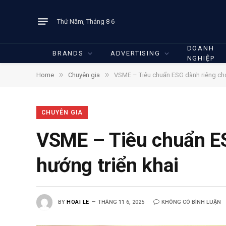
Thứ Năm, Tháng 8 6
DOANH
BRANDS
ADVERTISING
NGHIỆP
»
»
Home
Chuyên gia
VSME – Tiêu chuẩn ESG dành riêng cho
CHUYÊN GIA
VSME – Tiêu chuẩn ES
hướng triển khai
BY
HOAI LE
THÁNG 11 6, 2025
KHÔNG CÓ BÌNH LUẬN