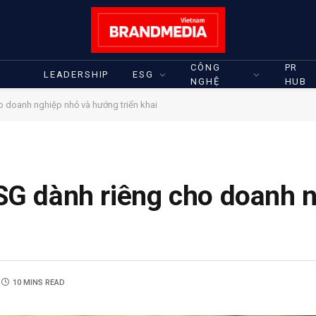
CÔNG
PR
LEADERSHIP
ESG
NGHỆ
HUB
 doanh nghiệp nhỏ và hướng triển khai
G dành riêng cho doanh n
10 MINS READ