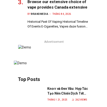
Browse our extensive choice of
vape provides Canada extensive
BY
BRANDMEDIA
THÁNG 8 4, 2026
Historical Past Of Vaping Historical Timeline
Of Events E-Cigarettes, Vapes daze fusion…
Advertisement
Top Posts
Knorr và Đen Vâu: Hợp Tác
Tạo Nên Chiến Dịch Tết
2025 Đầy Cảm Xúc “Vị Nhà”
THÁNG 1 21, 2025
262
VIEWS