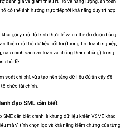
ợ đánh giá và giảm thiểu rủi ro về năng lượng, an toàn
 tố có thể ảnh hưởng trực tiếp tới khả năng duy trì hợp
 khai gợi ý một lộ trình thực tế và có thể đo được bằng
n thiện một bộ dữ liệu cốt lõi (thông tin doanh nghiệp,
g, các chính sách an toàn và chống tham nhũng) trong
ận chủ đề.
 soát chi phí, vừa tạo nền tảng dữ liệu đủ tin cậy để
tổ chức tài chính.
lãnh đạo SME cần biết
o SME cần biết chính là khung dữ liệu khiến VSME khác
 tiêu mà vì tính chọn lọc và khả năng kiểm chứng của từng