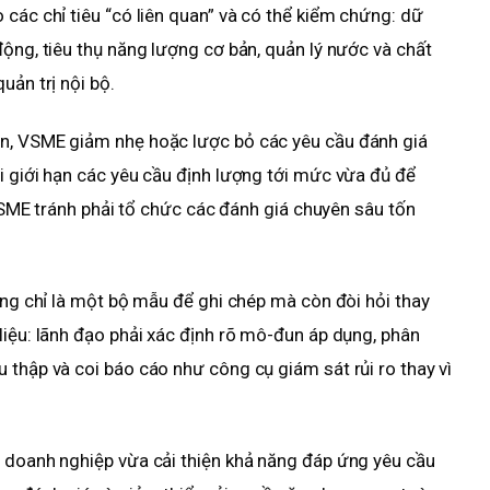
 các chỉ tiêu “có liên quan” và có thể kiểm chứng: dữ
động, tiêu thụ năng lượng cơ bản, quản lý nước và chất
uản trị nội bộ.
ớn, VSME giảm nhẹ hoặc lược bỏ các yêu cầu đánh giá
i giới hạn các yêu cầu định lượng tới mức vừa đủ để
úp SME tránh phải tổ chức các đánh giá chuyên sâu tốn
ông chỉ là một bộ mẫu để ghi chép mà còn đòi hỏi thay
liệu: lãnh đạo phải xác định rõ mô-đun áp dụng, phân
 thập và coi báo cáo như công cụ giám sát rủi ro thay vì
p doanh nghiệp vừa cải thiện khả năng đáp ứng yêu cầu