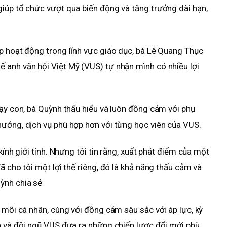
iúp tổ chức vượt qua biến động và tăng trưởng dài hạn,
p hoạt động trong lĩnh vực giáo dục, bà Lê Quang Thục
 anh văn hội Việt Mỹ (VUS) tự nhận mình có nhiều lợi
dạy con, bà Quỳnh thấu hiểu và luôn đồng cảm với phụ
hướng, dịch vụ phù hợp hơn với từng học viên của VUS.
kính giới tính. Nhưng tôi tin rằng, xuất phát điểm của một
ã cho tôi một lợi thế riêng, đó là khả năng thấu cảm và
ỳnh chia sẻ
 mỗi cá nhân, cùng với đồng cảm sâu sắc với áp lực, kỳ
à và đội ngũ VUS đưa ra những chiến lược đổi mới phù