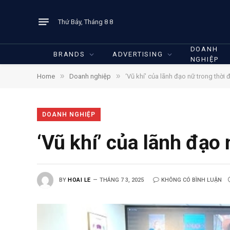
Thứ Bảy, Tháng 8 8
DOANH
BRANDS
ADVERTISING
NGHIỆP
»
»
Home
Doanh nghiệp
‘Vũ khí’ của lãnh đạo nữ trong thời 
DOANH NGHIỆP
‘Vũ khí’ của lãnh đạo 
BY
HOAI LE
THÁNG 7 3, 2025
KHÔNG CÓ BÌNH LUẬN