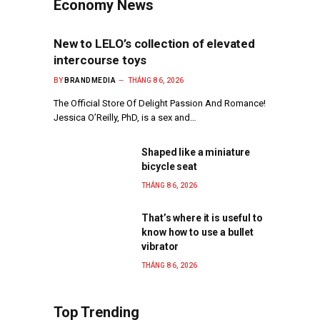
Economy News
New to LELO’s collection of elevated
intercourse toys
BY
BRANDMEDIA
THÁNG 8 6, 2026
The Official Store Of Delight Passion And Romance!
Jessica O’Reilly, PhD, is a sex and…
Shaped like a miniature
bicycle seat
THÁNG 8 6, 2026
That’s where it is useful to
know how to use a bullet
vibrator
THÁNG 8 6, 2026
Top Trending