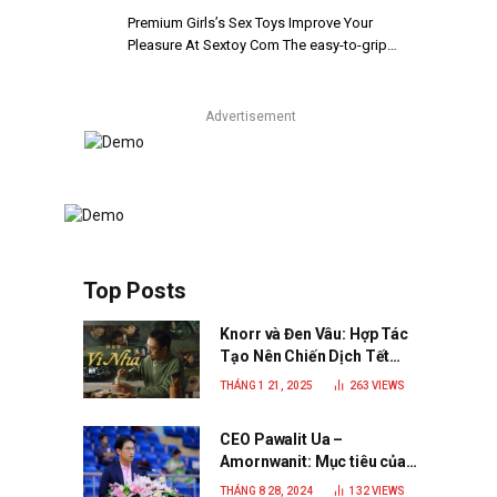
Premium Girls’s Sex Toys Improve Your
Pleasure At Sextoy Com The easy-to-grip…
Advertisement
Top Posts
Knorr và Đen Vâu: Hợp Tác
Tạo Nên Chiến Dịch Tết
2025 Đầy Cảm Xúc “Vị Nhà”
THÁNG 1 21, 2025
263
VIEWS
CEO Pawalit Ua –
Amornwanit: Mục tiêu của
C.P. Việt Nam là trở thành
THÁNG 8 28, 2024
132
VIEWS