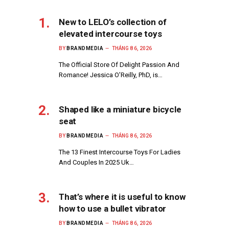
New to LELO’s collection of
elevated intercourse toys
BY
BRANDMEDIA
THÁNG 8 6, 2026
The Official Store Of Delight Passion And
Romance! Jessica O’Reilly, PhD, is…
Shaped like a miniature bicycle
seat
BY
BRANDMEDIA
THÁNG 8 6, 2026
The 13 Finest Intercourse Toys For Ladies
And Couples In 2025 Uk…
That’s where it is useful to know
how to use a bullet vibrator
BY
BRANDMEDIA
THÁNG 8 6, 2026