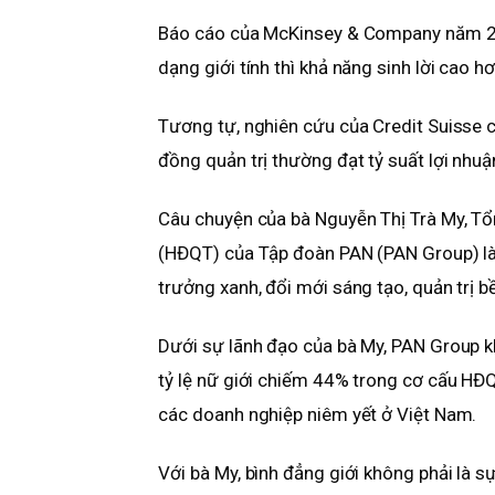
Báo cáo của McKinsey & Company năm 20
dạng giới tính thì khả năng sinh lời cao 
Tương tự, nghiên cứu của Credit Suisse c
đồng quản trị thường đạt tỷ suất lợi nhu
Câu chuyện của bà Nguyễn Thị Trà My, Tổ
(HĐQT) của Tập đoàn PAN (PAN Group) là 
trưởng xanh, đổi mới sáng tạo, quản trị b
Dưới sự lãnh đạo của bà My, PAN Group k
tỷ lệ nữ giới chiếm 44% trong cơ cấu HĐQ
các doanh nghiệp niêm yết ở Việt Nam.
Với bà My, bình đẳng giới không phải là s