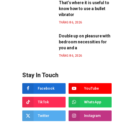
That’s where it is useful to
know how to use a bullet
vibrator
THÁNG 8 6, 2026
Double up on pleasure with
bedroom necessities for
you and a
THÁNG 8 6, 2026
Stay In Touch
Facebook
YouTube
TikTok
WhatsApp
Twitter
Instagram