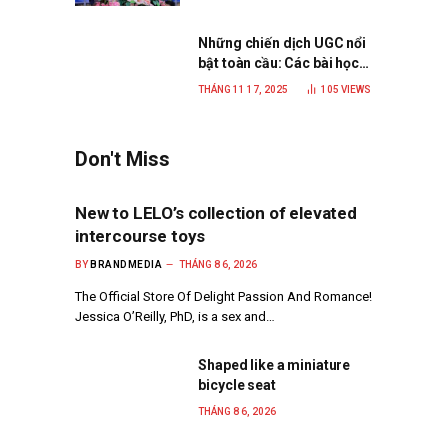
doanh nghiệp xanh, phát
triển bền vững
Những chiến dịch UGC nổi
bật toàn cầu: Các bài học
đắt giá cho thương hiệu
THÁNG 11 17, 2025
105
VIEWS
năm 2025
Don't Miss
New to LELO’s collection of elevated
intercourse toys
BY
BRANDMEDIA
THÁNG 8 6, 2026
The Official Store Of Delight Passion And Romance!
Jessica O’Reilly, PhD, is a sex and…
Shaped like a miniature
bicycle seat
THÁNG 8 6, 2026