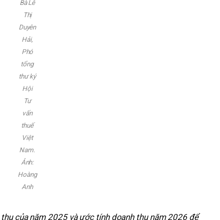
Bà Lê
Thị
Duyên
Hải,
Phó
tổng
thư ký
Hội
Tư
vấn
thuế
Việt
Nam.
Ảnh:
Hoàng
Anh
h thu của năm 2025 và ước tính doanh thu năm 2026 để