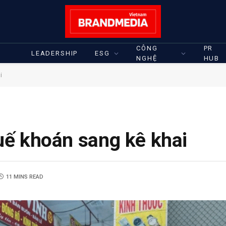
CÔNG
PR
LEADERSHIP
ESG
NGHỆ
HUB
i
uế khoán sang kê khai
11 MINS READ