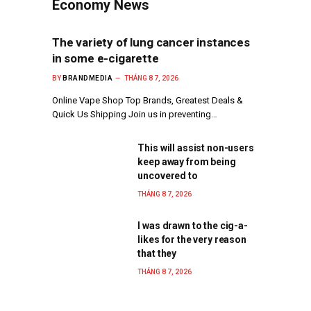
Economy News
The variety of lung cancer instances
in some e-cigarette
BY
BRANDMEDIA
THÁNG 8 7, 2026
Online Vape Shop Top Brands, Greatest Deals &
Quick Us Shipping Join us in preventing…
This will assist non-users
keep away from being
uncovered to
THÁNG 8 7, 2026
I was drawn to the cig-a-
likes for the very reason
that they
THÁNG 8 7, 2026