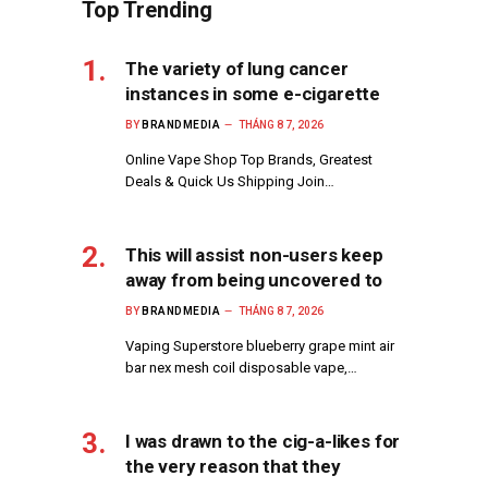
Top Trending
The variety of lung cancer
instances in some e-cigarette
BY
BRANDMEDIA
THÁNG 8 7, 2026
Online Vape Shop Top Brands, Greatest
Deals & Quick Us Shipping Join…
This will assist non-users keep
away from being uncovered to
BY
BRANDMEDIA
THÁNG 8 7, 2026
Vaping Superstore blueberry grape mint air
bar nex mesh coil disposable vape,…
I was drawn to the cig-a-likes for
the very reason that they