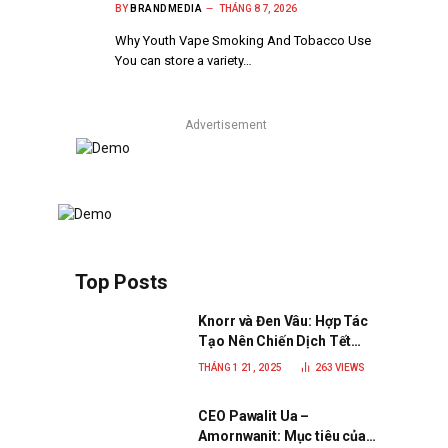
BY
BRANDMEDIA
THÁNG 8 7, 2026
Why Youth Vape Smoking And Tobacco Use
You can store a variety…
Advertisement
Top Posts
Knorr và Đen Vâu: Hợp Tác
Tạo Nên Chiến Dịch Tết
2025 Đầy Cảm Xúc “Vị Nhà”
THÁNG 1 21, 2025
263
VIEWS
CEO Pawalit Ua –
Amornwanit: Mục tiêu của