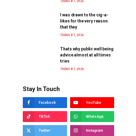
THÁNG 8 7, 2026
I was drawn to the cig-a-
likes for the very reason
that they
THÁNG 8 7, 2026
Thats why public well being
advice almost at all times
tries
THÁNG 8 7, 2026
Stay In Touch
Facebook
YouTube
TikTok
WhatsApp
Twitter
Instagram