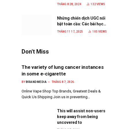
C.P. Việt Nam là trở thành
THÁNG 8 28, 2024
132
VIEWS
doanh nghiệp xanh, phát
triển bền vững
Những chiến dịch UGC nổi
bật toàn cầu: Các bài học
đắt giá cho thương hiệu
THÁNG 11 17, 2025
105
VIEWS
năm 2025
Don't Miss
The variety of lung cancer instances
in some e-cigarette
BY
BRANDMEDIA
THÁNG 8 7, 2026
Online Vape Shop Top Brands, Greatest Deals &
Quick Us Shipping Join us in preventing…
This will assist non-users
keep away from being
uncovered to