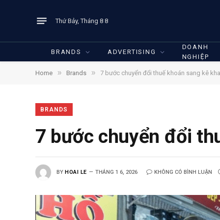
Thứ Bảy, Tháng 8 8
DOANH
BRANDS
ADVERTISING
NGHIỆP
»
»
Home
Brands
7 bước chuyển đổi thuế khoán sang kê kha
BRANDS
7 bước chuyển đổi th
BY
HOAI LE
THÁNG 1 6, 2026
KHÔNG CÓ BÌNH LUẬN