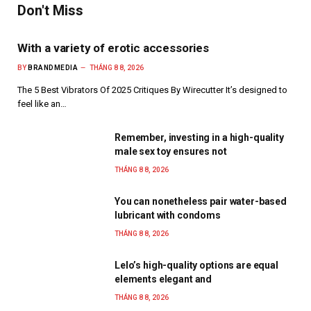
Don't Miss
With a variety of erotic accessories
BY
BRANDMEDIA
THÁNG 8 8, 2026
The 5 Best Vibrators Of 2025 Critiques By Wirecutter It’s designed to
feel like an…
Remember, investing in a high-quality
male sex toy ensures not
THÁNG 8 8, 2026
You can nonetheless pair water-based
lubricant with condoms
THÁNG 8 8, 2026
Lelo’s high-quality options are equal
elements elegant and
THÁNG 8 8, 2026