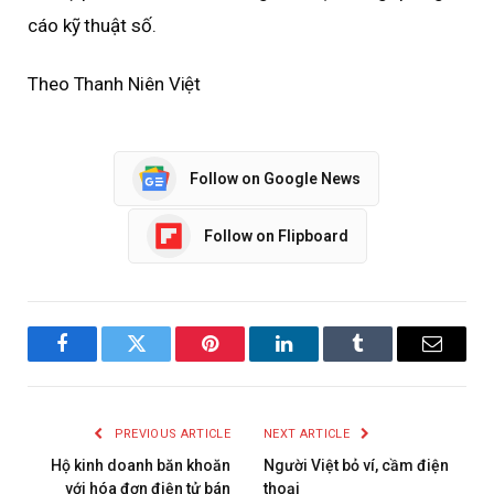
cáo kỹ thuật số.
Theo Thanh Niên Việt
Follow on Google News
Follow on Flipboard
Facebook
Twitter
Pinterest
LinkedIn
Tumblr
Email
PREVIOUS ARTICLE
NEXT ARTICLE
Hộ kinh doanh băn khoăn
Người Việt bỏ ví, cầm điện
với hóa đơn điện tử bán
thoại