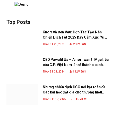
Top Posts
Knorr và Đen Vâu: Hợp Tác Tạo Nên
Chiến Dịch Tết 2025 Đầy Cảm Xúc “Vị
Nhà”
THÁNG 1 21, 2025
263
VIEWS
CEO Pawalit Ua – Amornwanit: Mục tiêu
của C.P. Việt Nam là trở thành doanh
nghiệp xanh, phát triển bền vững
THÁNG 8 28, 2024
132
VIEWS
Những chiến dịch UGC nổi bật toàn cầu:
Các bài học đắt giá cho thương hiệu
năm 2025
THÁNG 11 17, 2025
105
VIEWS