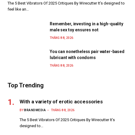
The 5 Best Vibrators Of 2025 Critiques By Wirecutter It’s designed to
feel like an…
Remember, investing in a high-quality
male sex toy ensures not
THÁNG 8 8, 2026
You can nonetheless pair water-based
lubricant with condoms
THÁNG 8 8, 2026
Top Trending
With a variety of erotic accessories
BY
BRANDMEDIA
THÁNG 8 8, 2026
The 5 Best Vibrators Of 2025 Critiques By Wirecutter It’s
designed to…