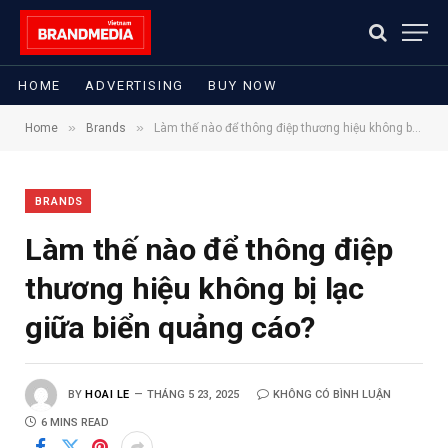
HOME
ADVERTISING
BUY NOW
»
»
Home
Brands
Làm thế nào để thông điệp thương hiệu không bị lạc giữa biển quảng cáo?
BRANDS
Làm thế nào để thông điệp
thương hiệu không bị lạc
giữa biển quảng cáo?
BY
HOAI LE
THÁNG 5 23, 2025
KHÔNG CÓ BÌNH LUẬN
6 MINS READ