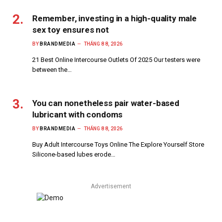
Remember, investing in a high-quality male
sex toy ensures not
BY
BRANDMEDIA
THÁNG 8 8, 2026
21 Best Online Intercourse Outlets Of 2025 Our testers were
between the…
You can nonetheless pair water-based
lubricant with condoms
BY
BRANDMEDIA
THÁNG 8 8, 2026
Buy Adult Intercourse Toys Online The Explore Yourself Store
Silicone-based lubes erode…
Advertisement