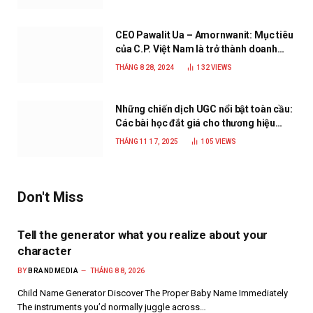
CEO Pawalit Ua – Amornwanit: Mục tiêu
của C.P. Việt Nam là trở thành doanh
nghiệp xanh, phát triển bền vững
THÁNG 8 28, 2024
132
VIEWS
Những chiến dịch UGC nổi bật toàn cầu:
Các bài học đắt giá cho thương hiệu
năm 2025
THÁNG 11 17, 2025
105
VIEWS
Don't Miss
Tell the generator what you realize about your
character
BY
BRANDMEDIA
THÁNG 8 8, 2026
Child Name Generator Discover The Proper Baby Name Immediately
The instruments you’d normally juggle across…