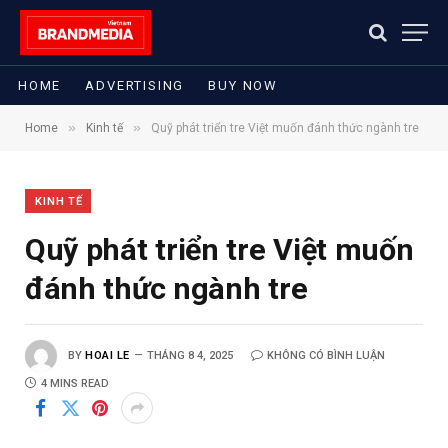
HOME
ADVERTISING
BUY NOW
»
»
Home
Kinh tế
Quỹ phát triển tre Việt muốn đánh thức ngành tre
KINH TẾ
Quỹ phát triển tre Việt muốn
đánh thức ngành tre
BY
HOAI LE
THÁNG 8 4, 2025
KHÔNG CÓ BÌNH LUẬN
4 MINS READ