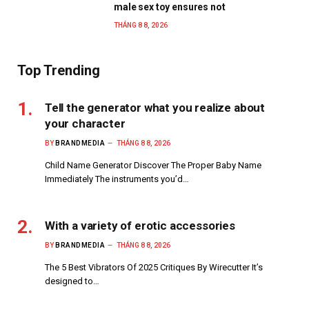
male sex toy ensures not
THÁNG 8 8, 2026
Top Trending
Tell the generator what you realize about
your character
BY
BRANDMEDIA
THÁNG 8 8, 2026
Child Name Generator Discover The Proper Baby Name
Immediately The instruments you’d…
With a variety of erotic accessories
BY
BRANDMEDIA
THÁNG 8 8, 2026
The 5 Best Vibrators Of 2025 Critiques By Wirecutter It’s
designed to…