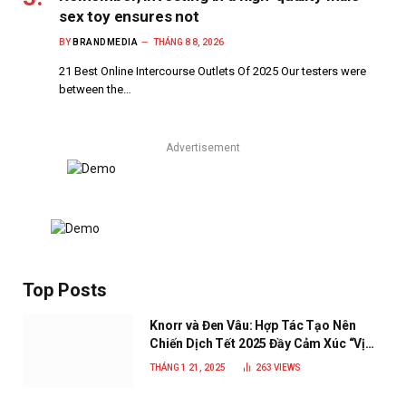
sex toy ensures not
BY
BRANDMEDIA
THÁNG 8 8, 2026
21 Best Online Intercourse Outlets Of 2025 Our testers were
between the…
Advertisement
Top Posts
Knorr và Đen Vâu: Hợp Tác Tạo Nên
Chiến Dịch Tết 2025 Đầy Cảm Xúc “Vị
Nhà”
THÁNG 1 21, 2025
263
VIEWS