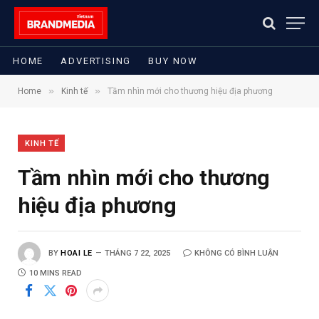
HOME
ADVERTISING
BUY NOW
»
»
Home
Kinh tế
Tầm nhìn mới cho thương hiệu địa phương
KINH TẾ
Tầm nhìn mới cho thương
hiệu địa phương
BY
HOAI LE
THÁNG 7 22, 2025
KHÔNG CÓ BÌNH LUẬN
10 MINS READ