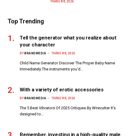
THÁNG 8 8, 2026
Top Trending
Tell the generator what you realize about
your character
BY
BRANDMEDIA
THÁNG 8 8, 2026
Child Name Generator Discover The Proper Baby Name
Immediately The instruments you’d…
With a variety of erotic accessories
BY
BRANDMEDIA
THÁNG 8 8, 2026
The 5 Best Vibrators Of 2025 Critiques By Wirecutter It’s
designed to…
Remember, investing in a high-quality male