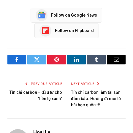
Follow on Google News
Follow on Flipboard
Facebook
Twitter
Pinterest
LinkedIn
Tumblr
Email
PREVIOUS ARTICLE
NEXT ARTICLE
Tín chỉ carbon – đầu tư cho
Tín chỉ carbon làm tài sản
“tiền tệ xanh”
đảm bảo: Hướng đi mới từ
bài học quốc tế
Hoai Le