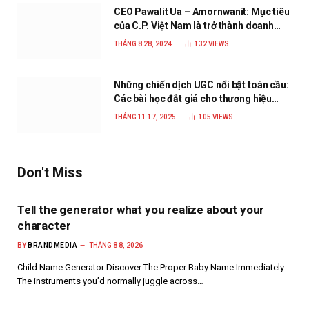
CEO Pawalit Ua – Amornwanit: Mục tiêu
của C.P. Việt Nam là trở thành doanh
nghiệp xanh, phát triển bền vững
THÁNG 8 28, 2024
132
VIEWS
Những chiến dịch UGC nổi bật toàn cầu:
Các bài học đắt giá cho thương hiệu
năm 2025
THÁNG 11 17, 2025
105
VIEWS
Don't Miss
Tell the generator what you realize about your
character
BY
BRANDMEDIA
THÁNG 8 8, 2026
Child Name Generator Discover The Proper Baby Name Immediately
The instruments you’d normally juggle across…