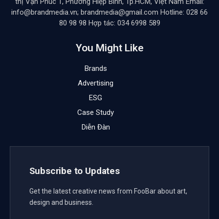
Trong bối cảnh thị trường influencer marketing ngày
càng phát triển và cạnh tranh, sự xuất hiện của thế hệ
Key Opinion Shoppers (KOS) đang mở ra một chương
mới đầy tiềm năng. KOS được kỳ vọng sẽ tiếp nối và
phát triển thành công từ thế hệ Key Opinion Leaders
(KOLs) và Key Opinion Consumers (KOCs) trước đó.
Liệu KOS có thực sự trở thành “ngôi sao mới” trong
lĩnh vực Influencer Marketing (tiếp thị có ảnh hưởng),
hay chỉ là một trào lưu nhất thời?