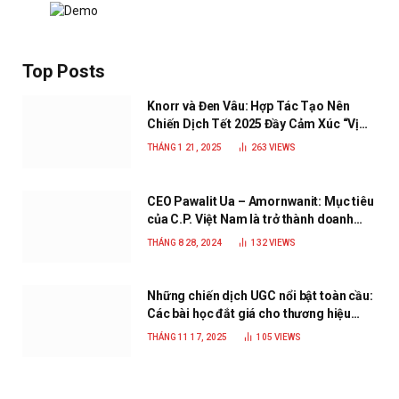
Top Posts
Knorr và Đen Vâu: Hợp Tác Tạo Nên
Chiến Dịch Tết 2025 Đầy Cảm Xúc “Vị
Nhà”
THÁNG 1 21, 2025
263
VIEWS
CEO Pawalit Ua – Amornwanit: Mục tiêu
của C.P. Việt Nam là trở thành doanh
nghiệp xanh, phát triển bền vững
THÁNG 8 28, 2024
132
VIEWS
Những chiến dịch UGC nổi bật toàn cầu:
Các bài học đắt giá cho thương hiệu
năm 2025
THÁNG 11 17, 2025
105
VIEWS