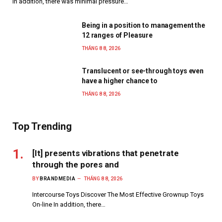
In addition, there was minimal pressure…
Being in a position to management the
12 ranges of Pleasure
THÁNG 8 8, 2026
Translucent or see-through toys even
have a higher chance to
THÁNG 8 8, 2026
Top Trending
[It] presents vibrations that penetrate
through the pores and
BY
BRANDMEDIA
THÁNG 8 8, 2026
Intercourse Toys Discover The Most Effective Grownup Toys
On-line In addition, there…