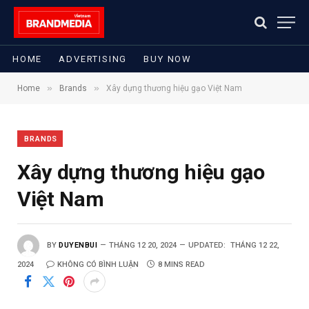
HOME
ADVERTISING
BUY NOW
»
»
Home
Brands
Xây dựng thương hiệu gạo Việt Nam
BRANDS
Xây dựng thương hiệu gạo
Việt Nam
BY
DUYENBUI
THÁNG 12 20, 2024
UPDATED:
THÁNG 12 22,
2024
KHÔNG CÓ BÌNH LUẬN
8 MINS READ