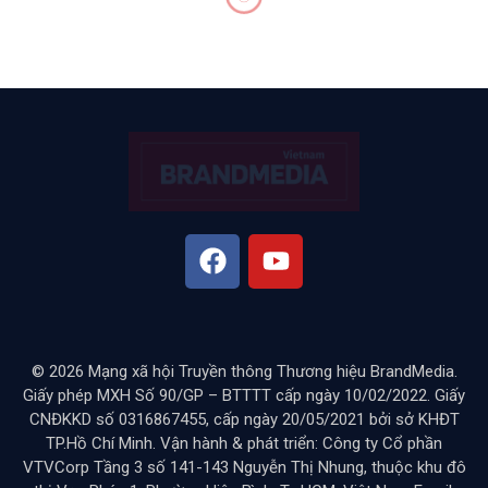
ADVERTISING
KOS – Triển vọng Influencer
Marketing thế hệ mới cho
các nhà bán hàng TikTok
BY
LINDA PHẠM
THÁNG 12 20, 2024
KHÔNG CÓ BÌNH LUẬN
8 MINS READ