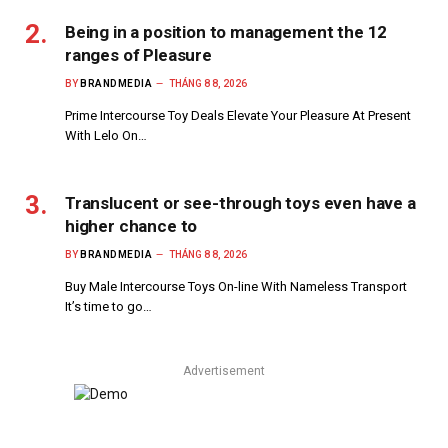
Being in a position to management the 12
ranges of Pleasure
BY
BRANDMEDIA
THÁNG 8 8, 2026
Prime Intercourse Toy Deals Elevate Your Pleasure At Present
With Lelo On…
Translucent or see-through toys even have a
higher chance to
BY
BRANDMEDIA
THÁNG 8 8, 2026
Buy Male Intercourse Toys On-line With Nameless Transport
It’s time to go…
Advertisement