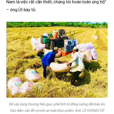
Nam là việc rất cần thiết, chúng tôi hoàn toàn ủng hộ”
– ông Út bày tỏ.
Để xây dựng thương hiệu gạo, phải tính từ đồng ruộng đến bàn ăn,
bảo đảm vấn đề vệ sinh an toàn thực phẩm. Ảnh: LÊ HOÀNG VŨ