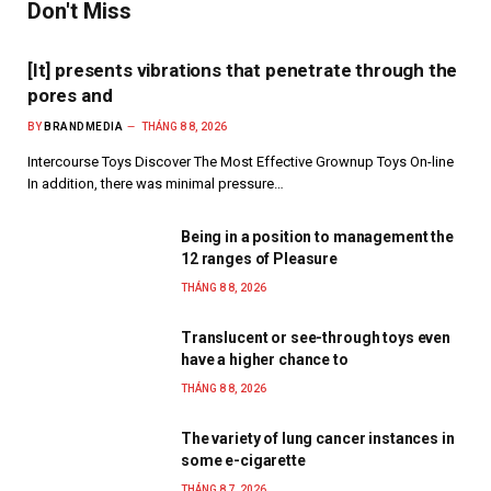
Don't Miss
[It] presents vibrations that penetrate through the
pores and
BY
BRANDMEDIA
THÁNG 8 8, 2026
Intercourse Toys Discover The Most Effective Grownup Toys On-line
In addition, there was minimal pressure…
Being in a position to management the
12 ranges of Pleasure
THÁNG 8 8, 2026
Translucent or see-through toys even
have a higher chance to
THÁNG 8 8, 2026
The variety of lung cancer instances in
some e-cigarette
THÁNG 8 7, 2026