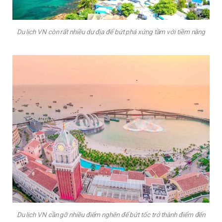
Du lịch VN còn rất nhiều dư địa để bứt phá xứng tầm với tiềm năng
Du lịch VN cần gỡ nhiều điểm nghẽn để bứt tốc trở thành điểm đến