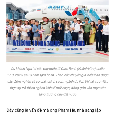
Du khách Nga tại sân bay quốc tế Cam Ranh (Khánh Hòa) chiều
17.3.2025 sau 3 năm tạm hoãn. Theo các chuyên gia, nếu tháo được
các điểm nghẽn về cơ chế, chính sách, ngành du lịch VN sẽ vươn lên,
thực sự trở thành ngành kinh tế mũi nhọn, đóng góp vào mục tiêu
tăng trưởng của đất nước
Đây cũng là vấn đề mà ông Phạm Hà, nhà sáng lập