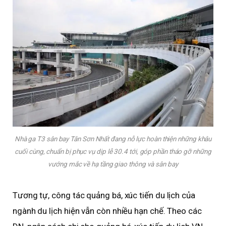
Nhà ga T3 sân bay Tân Sơn Nhất đang nỗ lực hoàn thiện những khâu
cuối cùng, chuẩn bị phục vụ dịp lễ 30.4 tới, góp phần tháo gỡ những
vướng mắc về hạ tầng giao thông và sân bay
Tương tự, công tác quảng bá, xúc tiến du lịch của
ngành du lịch hiện vẫn còn nhiều hạn chế. Theo các