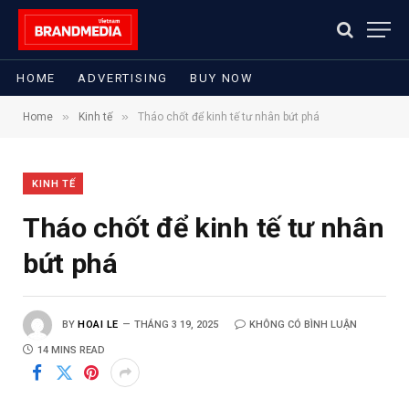
HOME
ADVERTISING
BUY NOW
»
»
Home
Kinh tế
Tháo chốt để kinh tế tư nhân bứt phá
KINH TẾ
Tháo chốt để kinh tế tư nhân
bứt phá
BY
HOAI LE
THÁNG 3 19, 2025
KHÔNG CÓ BÌNH LUẬN
14 MINS READ