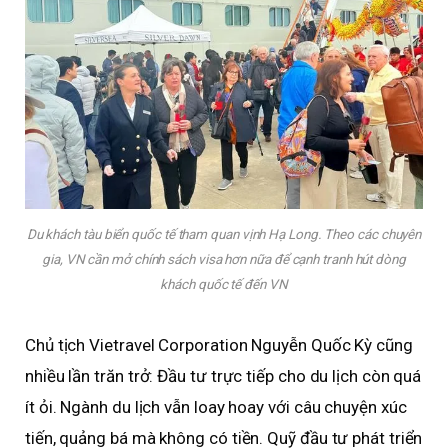
Du khách tàu biển quốc tế tham quan vịnh Hạ Long. Theo các chuyên
gia, VN cần mở chính sách visa hơn nữa để cạnh tranh hút dòng
khách quốc tế đến VN
Chủ tịch Vietravel Corporation Nguyễn Quốc Kỳ cũng
nhiều lần trăn trở: Đầu tư trực tiếp cho du lịch còn quá
ít ỏi. Ngành du lịch vẫn loay hoay với câu chuyện xúc
tiến, quảng bá mà không có tiền. Quỹ đầu tư phát triển