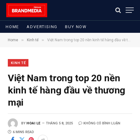
HOME
ADVERTISING
BUY NOW
»
»
Home
Kinh tế
Việt Nam trong top 20 nền kinh tế hàng đầu về thương mại
KINH TẾ
Việt Nam trong top 20 nền
kinh tế hàng đầu về thương
mại
BY
HOAI LE
THÁNG 5 8, 2025
KHÔNG CÓ BÌNH LUẬN
6 MINS READ