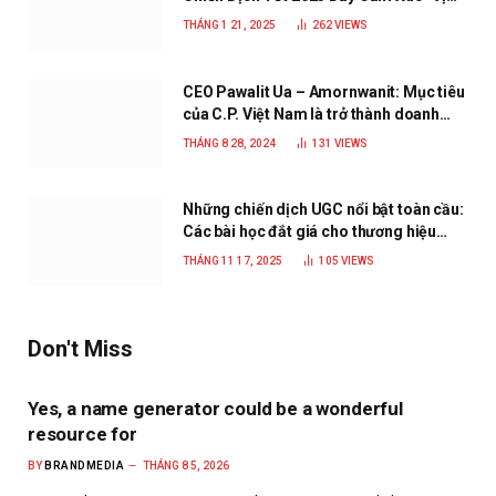
Nhà”
THÁNG 1 21, 2025
262
VIEWS
CEO Pawalit Ua – Amornwanit: Mục tiêu
của C.P. Việt Nam là trở thành doanh
nghiệp xanh, phát triển bền vững
THÁNG 8 28, 2024
131
VIEWS
Những chiến dịch UGC nổi bật toàn cầu:
Các bài học đắt giá cho thương hiệu
năm 2025
THÁNG 11 17, 2025
105
VIEWS
Don't Miss
Yes, a name generator could be a wonderful
resource for
BY
BRANDMEDIA
THÁNG 8 5, 2026