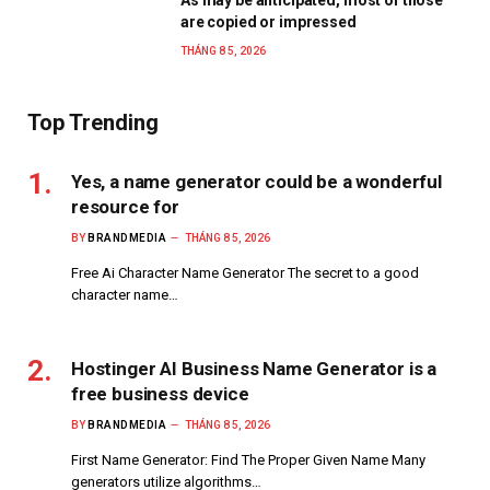
As may be anticipated, most of those
are copied or impressed
THÁNG 8 5, 2026
Top Trending
Yes, a name generator could be a wonderful
resource for
BY
BRANDMEDIA
THÁNG 8 5, 2026
Free Ai Character Name Generator The secret to a good
character name…
Hostinger AI Business Name Generator is a
free business device
BY
BRANDMEDIA
THÁNG 8 5, 2026
First Name Generator: Find The Proper Given Name Many
generators utilize algorithms…