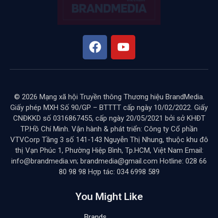
BY
HOAI LE
THÁNG 5 8, 2025
KHÔNG CÓ BÌNH LUẬN
12 MINS READ
Với sức ép cạnh tranh về giá ngày càng tăng, nhiều