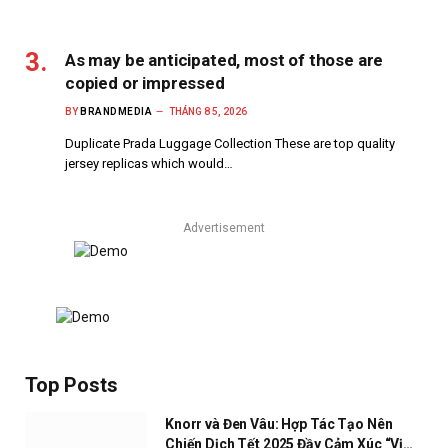
As may be anticipated, most of those are
copied or impressed
BY
BRANDMEDIA
THÁNG 8 5, 2026
Duplicate Prada Luggage Collection These are top quality
jersey replicas which would…
Advertisement
Top Posts
Knorr và Đen Vâu: Hợp Tác Tạo Nên
Chiến Dịch Tết 2025 Đầy Cảm Xúc “Vị