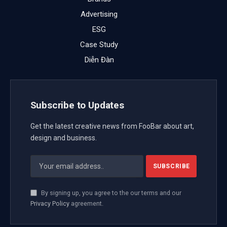
doanh nghiệp Việt buộc phải rời sàn thương mại
điện tử do không thể cạnh tranh với hàng nhập giá
rẻ, chủ yếu là hàng Trung Quốc.
Nhiều doanh nghiệp Việt Nam tìm hướng đi mới để
tồn tại thay vì lao vào cuộc chiến giá.
Những tháng đầu năm 2025, hàng loạt thương hiệu
Việt, nhất là ngành hàng thời trang, tiếp tục đóng gian
hàng trên các sàn thương mại điện tử (TMĐT) do
không thể cạnh tranh với hàng nhập giá rẻ, chủ yếu là
hàng Trung Quốc, chưa kể chính sách mới về phí sàn
buộc người bán phải tăng giá bán sản phẩm để bù
đắp.
Trước đó, trong năm 2024, theo dữ liệu từ nền tảng