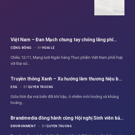
Việt Nam – Đan Mạch chung tay chống lãng phí
thực phẩm
CỘNG ĐỒNG
BY
HOAI LE
Chiều 12/11, Mạng lưới Ngân hàng Thực phẩm Việt Nam phối hợp
với Đại sứ…
Truyền thông Xanh – Xu hướng làm thương hiệu bền
vững của doanh nghiệp hiện đại
ESG
BY
QUYEN TRUONG
Giữa thời đại mà biến đổi khí hậu, ô nhiễm môi trường và khủng
hoảng…
Brandmedia đồng hành cùng Hội nghị Sinh viên bảo
tồn thiên nhiên SCNC 2025 – Từ hành động đến
ENVIRONMENT
BY
QUYEN TRUONG
đam mê