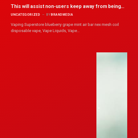
This will assist non-users keep away from being
uncovered to
UNCATEGORIZED
BY
BRANDMEDIA
Vaping Superstore blueberry grape mint air bar nex mesh coil
disposable vape, Vape Liquids, Vape…