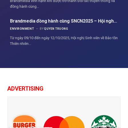
Brandmedia vinh hạnh khi được trở thành Đối tác truyền thông và
đồng hành cùng…
Brandmedia đồng hành cùng SNCN2025 – Hội nghị
sinh viên về bảo tồn thiên nhiên sắp được diễn ra
ENVIRONMENT
BY
QUYEN TRUONG
tại TP.HCM
Từ ngày 09/10 đến ngày 12/10/2025, Hội nghị Sinh viên về Bảo tồn
Thiên nhiên…
ADVERTISING