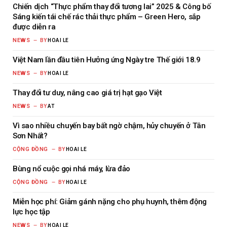
Chiến dịch “Thực phẩm thay đổi tương lai” 2025 & Công bố
Sáng kiến tái chế rác thải thực phẩm – Green Hero, sắp
được diễn ra
NEWS
BY
HOAI LE
Việt Nam lần đầu tiên Hưởng ứng Ngày tre Thế giới 18.9
NEWS
BY
HOAI LE
Thay đổi tư duy, nâng cao giá trị hạt gạo Việt
NEWS
BY
AT
Vì sao nhiều chuyến bay bất ngờ chậm, hủy chuyến ở Tân
Sơn Nhất?
CỘNG ĐỒNG
BY
HOAI LE
Bùng nổ cuộc gọi nhá máy, lừa đảo
CỘNG ĐỒNG
BY
HOAI LE
Miễn học phí: Giảm gánh nặng cho phụ huynh, thêm động
lực học tập
NEWS
BY
HOAI LE