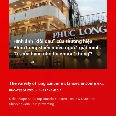
Hình ảnh “đời đầu” của thương hiệu
Phúc Long khiến nhiều người giật mình:
Từ cửa hàng nhỏ tới chuỗi “khủng”!
BRANDS
AT
The variety of lung cancer instances in some e-
cigarette
UNCATEGORIZED
BY
BRANDMEDIA
Online Vape Shop Top Brands, Greatest Deals & Quick Us
Shipping Join us in preventing…