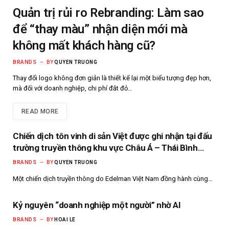
Quản trị rủi ro Rebranding: Làm sao
để “thay màu” nhận diện mới mà
không mất khách hàng cũ?
BRANDS
BY
QUYEN TRUONG
Thay đổi logo không đơn giản là thiết kế lại một biểu tượng đẹp hơn,
mà đối với doanh nghiệp, chi phí đắt đỏ…
READ MORE
Chiến dịch tôn vinh di sản Việt được ghi nhận tại đấu
trường truyền thông khu vực Châu Á – Thái Bình
Dương
BRANDS
BY
QUYEN TRUONG
Một chiến dịch truyền thông do Edelman Việt Nam đồng hành cùng…
Kỷ nguyên “doanh nghiệp một người” nhờ AI
BRANDS
BY
HOAI LE