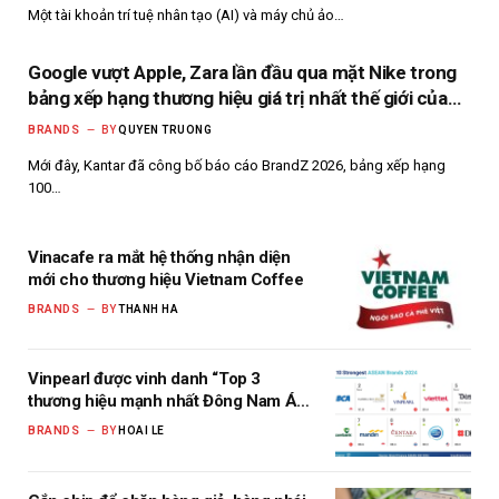
Một tài khoản trí tuệ nhân tạo (AI) và máy chủ ảo…
Google vượt Apple, Zara lần đầu qua mặt Nike trong
bảng xếp hạng thương hiệu giá trị nhất thế giới của
Kantar
BRANDS
BY
QUYEN TRUONG
Mới đây, Kantar đã công bố báo cáo BrandZ 2026, bảng xếp hạng
100…
Vinacafe ra mắt hệ thống nhận diện
mới cho thương hiệu Vietnam Coffee
BRANDS
BY
THANH HA
Vinpearl được vinh danh “Top 3
thương hiệu mạnh nhất Đông Nam Á
2024”
BRANDS
BY
HOAI LE