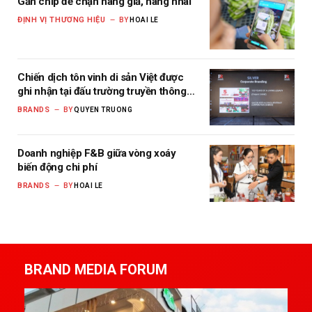
Gắn chip để chặn hàng giả, hàng nhái
ĐỊNH VỊ THƯƠNG HIỆU
BY
HOAI LE
Chiến dịch tôn vinh di sản Việt được
ghi nhận tại đấu trường truyền thông
khu vực Châu Á – Thái Bình Dương
BRANDS
BY
QUYEN TRUONG
Doanh nghiệp F&B giữa vòng xoáy
biến động chi phí
BRANDS
BY
HOAI LE
BRAND MEDIA FORUM