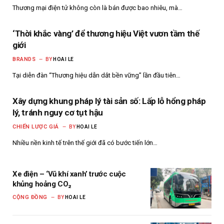
Thương mại điện tử không còn là bán được bao nhiêu, mà…
‘Thời khắc vàng’ để thương hiệu Việt vươn tầm thế
giới
BRANDS
BY
HOAI LE
Tại diễn đàn “Thương hiệu dẫn dắt bền vững” lần đầu tiên…
Xây dựng khung pháp lý tài sản số: Lấp lỗ hổng pháp
lý, tránh nguy cơ tụt hậu
CHIẾN LƯỢC GIÁ
BY
HOAI LE
Nhiều nền kinh tế trên thế giới đã có bước tiến lớn…
Xe điện – ‘Vũ khí xanh’ trước cuộc
khủng hoảng CO₂
CỘNG ĐỒNG
BY
HOAI LE