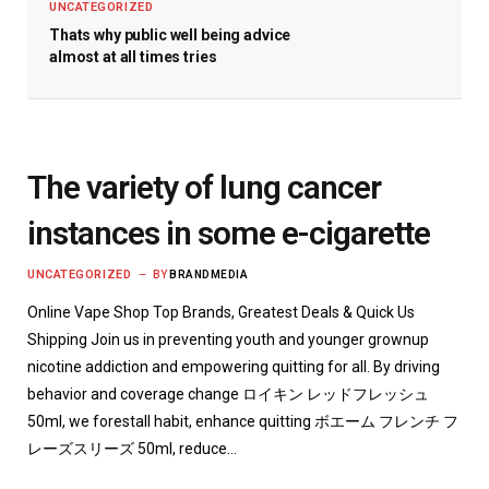
UNCATEGORIZED
Thats why public well being advice
almost at all times tries
The variety of lung cancer
instances in some e-cigarette
UNCATEGORIZED
BY
BRANDMEDIA
Online Vape Shop Top Brands, Greatest Deals & Quick Us
Shipping Join us in preventing youth and younger grownup
nicotine addiction and empowering quitting for all. By driving
behavior and coverage change ロイキン レッドフレッシュ
50ml, we forestall habit, enhance quitting ボエーム フレンチ フ
レーズスリーズ 50ml, reduce…