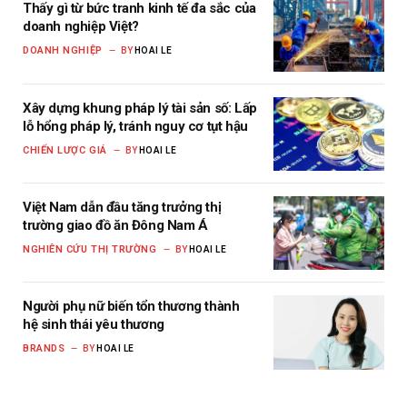
Thấy gì từ bức tranh kinh tế đa sắc của
doanh nghiệp Việt?
DOANH NGHIỆP
BY
HOAI LE
Xây dựng khung pháp lý tài sản số: Lấp
lỗ hổng pháp lý, tránh nguy cơ tụt hậu
CHIẾN LƯỢC GIÁ
BY
HOAI LE
Việt Nam dẫn đầu tăng trưởng thị
trường giao đồ ăn Đông Nam Á
NGHIÊN CỨU THỊ TRƯỜNG
BY
HOAI LE
Người phụ nữ biến tổn thương thành
hệ sinh thái yêu thương
BRANDS
BY
HOAI LE