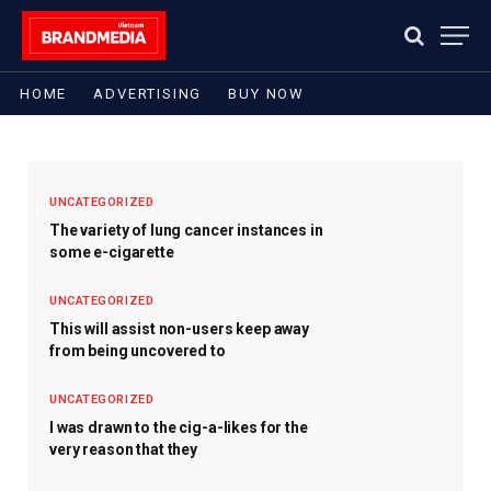
HOME
ADVERTISING
BUY NOW
UNCATEGORIZED
The variety of lung cancer instances in
some e-cigarette
UNCATEGORIZED
This will assist non-users keep away
from being uncovered to
UNCATEGORIZED
I was drawn to the cig-a-likes for the
very reason that they