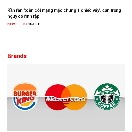
Rần rần ‘toàn cõi mạng mặc chung 1 chiếc váy’, cẩn trọng
nguy cơ rình rập
NEWS
BY
HOAI LE
Brands